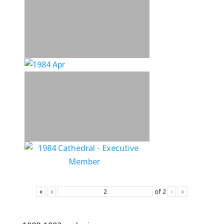
«
‹
of
2
›
»