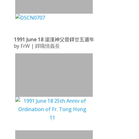
1991 June 18 湯漢神父晉鐸廿五週年
by
FrW
|
鐸職情義長