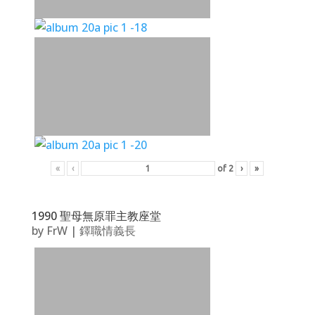
«
‹
of
2
›
»
1990 聖母無原罪主教座堂
by
FrW
|
鐸職情義長