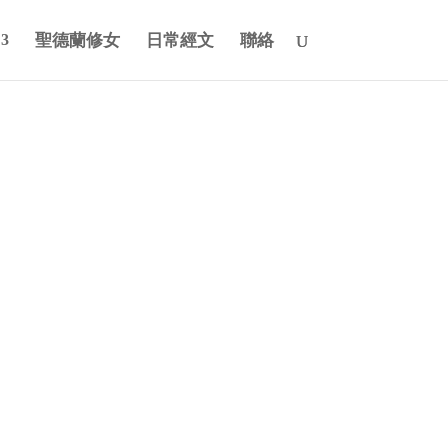
聖德蘭修女
日常經文
聯絡