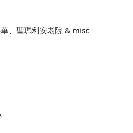
年華、聖瑪利安老院 & misc
A