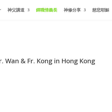
介
神父講道
鐸職情義長
神修分享
慈悲耶穌
 Wan & Fr. Kong in Hong Kong