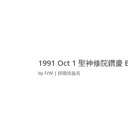
1991 Oct 1 聖神修院鑽慶 
by
FrW
|
鐸職情義長