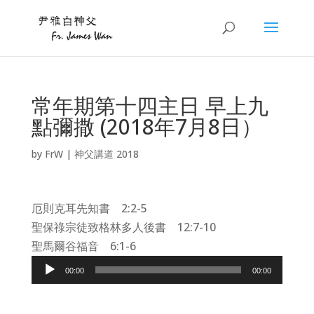
常年期第十四主日 早上九
點彌撒 (2018年7月8日）
by
FrW
|
神父講道 2018
厄則克耳先知書 2:2-5
聖保祿宗徒致格林多人後書 12:7-10
聖馬爾谷福音 6:1-6
Audio
00:00
00:00
Player