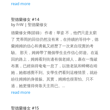
read more
聖德蘭修女 #14
by
FrW
|
聖德蘭修女
德蘭修女傳(節錄） 作者：華姿 不，他們只是太窮
了 梵蒂岡的回信仍然沒有來，在持續的等待中，德
蘭姆姆的信心和勇氣又經歷了一次來自現實的考
驗。 那天，姆姆帶了幾個學生去作信心郊遊。在返
回的路上，姆姆看到街邊有個老婦人，裹在一塊破
布裏，已經病得奄奄一息了，以致老鼠和蟑螂在啃
她，她都感覺不到。女學生們看到這種情景，就紛
紛往姆姆的身後躲。其實，姆姆也很害怕。只不
過，她更懂得倚靠天主而已。...
read more
聖德蘭修女 #15