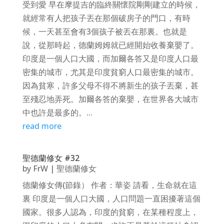
受到愛 早在摩提吉的臨終關懷院剛剛建立的時候，
就經常有人把孩子丟在那個破房子的門口，有時
候，一天甚至會有3個孩子被丟在那裏。也就是
說，從那時起，德蘭姆姆就已經開始收養棄嬰了。
印度是一個人口大國，而加爾各答又是印度人口最
密集的城市，尤其是印度貧窮人口最密集的城市。
因為貧寒，許多父母不得不將新生的孩子丟棄，甚
至殘忍地弄死。加爾各答的棄嬰，在世界各大城市
中也許是最多的。...
read more
聖德蘭修女 #32
by
FrW
|
聖德蘭修女
德蘭修女傳(節錄） 作者：華姿 請看，生命就在這
裏 印度是一個人口大國，人口問題一直困擾著這個
國家。很多人認為，印度的貧窮，在某種程度上，