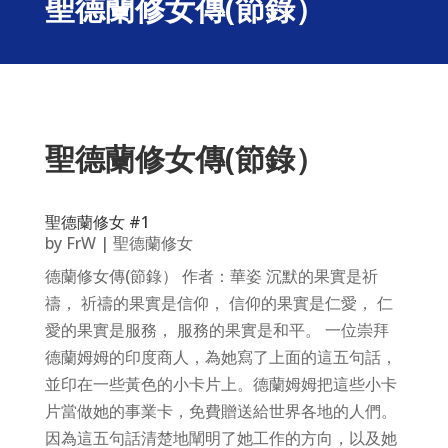
聖德蘭修女傳(節錄）
聖德蘭修女傳(節錄）
聖德蘭修女 #1
by
FrW
|
聖德蘭修女
德蘭修女傳(節錄） 作者：華姿 沉默的果實是祈
禱， 祈禱的果實是信仰， 信仰的果實是仁愛， 仁
愛的果實是服務， 服務的果實是和平。 一位崇拜
德蘭姆姆的印度商人，為她寫了上面的這五句話，
並印在一些黃色的小卡片上。德蘭姆姆把這些小卡
片當做她的事業卡，免費贈送給世界各地的人們。
因為這五句話清楚地闡明了她工作的方向，以及她