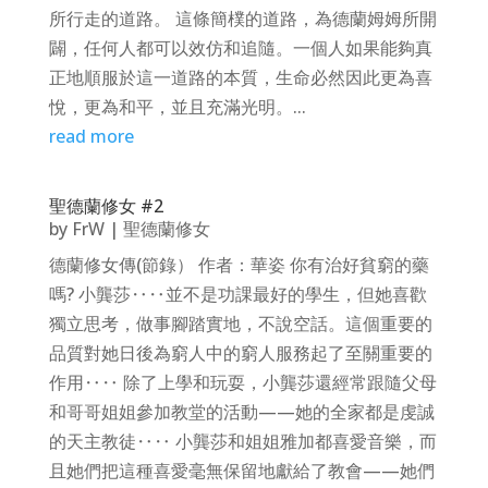
所行走的道路。 這條簡樸的道路，為德蘭姆姆所開
闢，任何人都可以效仿和追隨。一個人如果能夠真
正地順服於這一道路的本質，生命必然因此更為喜
悅，更為和平，並且充滿光明。...
read more
聖德蘭修女 #2
by
FrW
|
聖德蘭修女
德蘭修女傳(節錄） 作者：華姿 你有治好貧窮的藥
嗎? 小龔莎‥‥並不是功課最好的學生，但她喜歡
獨立思考，做事腳踏實地，不說空話。這個重要的
品質對她日後為窮人中的窮人服務起了至關重要的
作用‥‥ 除了上學和玩耍，小龔莎還經常跟隨父母
和哥哥姐姐參加教堂的活動——她的全家都是虔誠
的天主教徒‥‥ 小龔莎和姐姐雅加都喜愛音樂，而
且她們把這種喜愛毫無保留地獻給了教會——她們