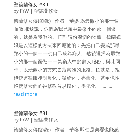
聖德蘭修女 #30
by
FrW
|
聖德蘭修女
德蘭修女傳(節錄） 作者：華姿 為最微小的那一個
而做 耶穌說，你們為我兄弟中最微小的那一個做
的，就是為我做的。 面對這份深切的渴望，德蘭姆
姆是以這樣的方式來回應他的：先把自己變成那最
微小的一個——使自己成為窮人；然後選擇為最微
小的那一個而做——為窮人中的窮人服務；與此同
時，以最微小的方式去落實她的服務。也就是，拒
絕使這種服務制度化，設施化，專業化；甚至也拒
絕使修女們的神修教育規模化，學院化。 .........
read more
聖德蘭修女 #31
by
FrW
|
聖德蘭修女
德蘭修女傳(節錄） 作者：華姿 即使是棄嬰也能感