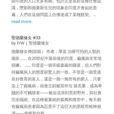
跟印度的人口太多有關。也許正是基於這種社會認
識，墮胎和拋棄新生兒的現象在印度才會如此普
遍，人們在這個問題上仿佛達成了某種默契。...
read more
聖德蘭修女 #33
by
FrW
|
聖德蘭修女
德蘭修女傳(節錄） 作者：華姿 治療可怕的人類的
痼疾 ...... 在20世紀中葉前後的印度，痲瘋病非常地
猖獗。 ...... 印度是一個等級森嚴的國度，但人們對
待痲瘋病人的態度卻驚人的一致。不管是一個受過
良好教育的富人，還是一個一無所有的窮人，只要
染上了癲瘋病，就會立刻被當作垃 圾丟棄，成為卑
賤的不可觸摸者——被迫流浪到荒郊野外，與社會
完全隔絕。在這種被棄絕的孤獨和痛苦中，每天都
有痲瘋病患者因為忍受不了這巨大的黑暗而精神崩
潰——發瘋和自殺。...