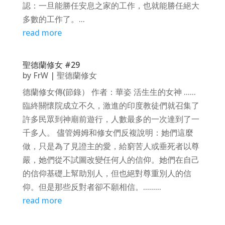
認：一旦能勝任安息之家的工作，也就能勝任絕大
多數的工作了。...
read more
聖德蘭修女 #29
by
FrW
|
聖德蘭修女
德蘭修女傳(節錄） 作者：華姿 活生生的女神 ......
臨終關懷院成立不久，激進的印度教徒們就召集了
許多民眾到神廟前遊行，人數最多的一次達到了一
千多人。 儘管姆姆和修女們反複說明：她們這麼
做，只是為了見證主的愛，給窮苦人或垂死者以尊
嚴，她們從不試圖改變任何人的信仰。她們在自己
的信仰基礎上幫助別人，但也絕對尊重別人的信
仰。但是那些反對者卻不願相信。.........
read more