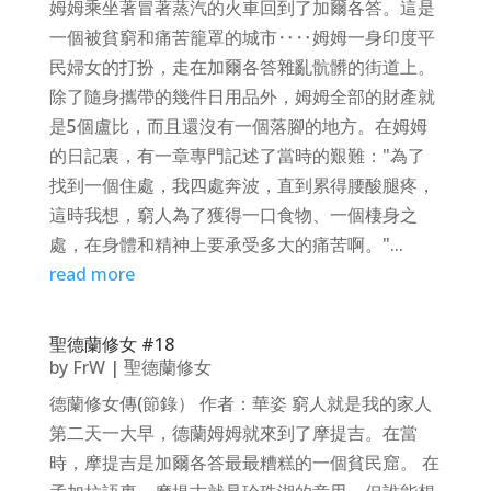
姆姆乘坐著冒著蒸汽的火車回到了加爾各答。這是
一個被貧窮和痛苦籠罩的城市‥‥姆姆一身印度平
民婦女的打扮，走在加爾各答雜亂骯髒的街道上。
除了隨身攜帶的幾件日用品外，姆姆全部的財產就
是5個盧比，而且還沒有一個落腳的地方。在姆姆
的日記裏，有一章專門記述了當時的艱難："為了
找到一個住處，我四處奔波，直到累得腰酸腿疼，
這時我想，窮人為了獲得一口食物、一個棲身之
處，在身體和精神上要承受多大的痛苦啊。"...
read more
聖德蘭修女 #18
by
FrW
|
聖德蘭修女
德蘭修女傳(節錄） 作者：華姿 窮人就是我的家人
第二天一大早，德蘭姆姆就來到了摩提吉。在當
時，摩提吉是加爾各答最最糟糕的一個貧民窟。 在