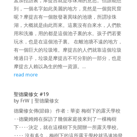
孟加拉語裏，摩提吉就是珍珠湖的意思。但誰能想
到，一個名字如此美麗的地方，竟然是一個貧民窟
呢？摩提吉有一個散發著異味的池塘，所謂珍珠
湖，大概就是由此而來。這裏沒有自來水，人們飲
用和洗滌，用的都是這個池子裏的水。孩子們若要
玩水，也是在這個池子裏。 在離池塘不遠的地方，
有一個巨大的垃圾堆。摩提吉的人們就靠這個垃圾
堆過日子，垃圾是摩提吉不可分割的一部分，也是
摩提古人賴以為生的惟一資源。...
read more
聖德蘭修女 #19
by
FrW
|
聖德蘭修女
德蘭修女傳(節錄） 作者：華姿 梅樹下的露天學校
‥德蘭姆姆在探訪了幾個家庭後來到了一棵梅樹
下‥‥決定，就在這棵樹下先開辦一所露天學校。
‥‥ 沒有多久，梅樹下的這所露天學校就迅速地發