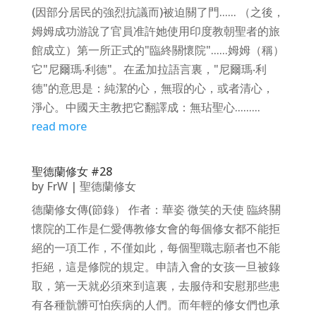
(因部分居民的強烈抗議而)被迫關了門...... （之後，
姆姆成功游說了官員准許她使用印度教朝聖者的旅
館成立）第一所正式的"臨終關懷院"......姆姆（稱）
它"尼爾瑪‧利德"。在孟加拉語言裏，"尼爾瑪‧利
德"的意思是：純潔的心，無瑕的心，或者清心，
淨心。中國天主教把它翻譯成：無玷聖心.........
read more
聖德蘭修女 #28
by
FrW
|
聖德蘭修女
德蘭修女傳(節錄） 作者：華姿 微笑的天使 臨終關
懷院的工作是仁愛傳教修女會的每個修女都不能拒
絕的一項工作，不僅如此，每個聖職志願者也不能
拒絕，這是修院的規定。申請入會的女孩一旦被錄
取，第一天就必須來到這裏，去服侍和安慰那些患
有各種骯髒可怕疾病的人們。而年輕的修女們也承