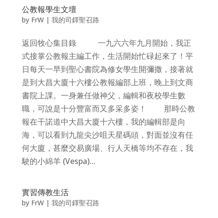
公教報學生文壇
by
FrW
|
我的司鐸聖召路
返回牧心集目錄 一九六六年九月開始，我正
式接掌公教報主編工作，生活開始忙碌起來了！平
日每天一早到聖心書院為修女學生開彌撒，接著就
是到大昌大廈十六樓公教報編部上班，晚上到文商
書院上課。一身兼任做神父，編輯和夜校學生數
職，可說是十分豐富而又多采多姿！ 那時公教
報在干諾道中大昌大廈十六樓，我的編輯部是向
海，可以看到九龍尖沙咀天星碼頭，對面並沒有任
何大廈，甚麼交易廣場、行人天橋等均不存在，我
駛的小綿羊 (Vespa)...
實習傳教生活
by
FrW
|
我的司鐸聖召路