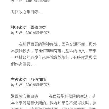
by
FrW
|
我的司鐸聖召路
返回牧心集目錄 ...
神師來訪 靈修進益
by
FrW
|
我的司鐸聖召路
在新界西貢的聖神修院，因為交通不便，與外
界接觸較少。每逢假期則有港九堂區的神父，帶來
一些輔祭的青少年來修院參觀旅行，有時候還與我
們作友誼賽。...
主教來訪 放假加餸
by
FrW
|
我的司鐸聖召路
返回牧心集目錄 在西貢聖神修院的生活，基
本上來說是很快樂的。因為如果你不覺得快樂，就