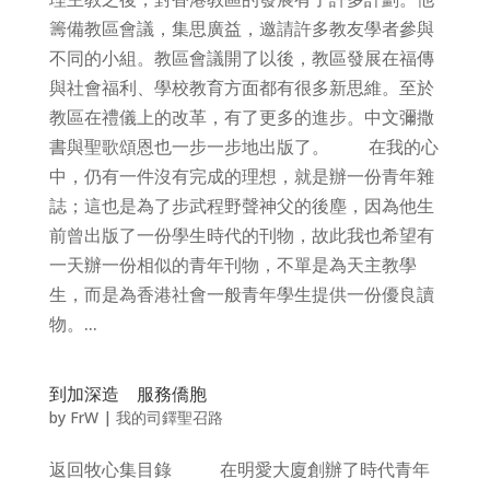
籌備教區會議，集思廣益，邀請許多教友學者參與
不同的小組。教區會議開了以後，教區發展在福傳
與社會福利、學校教育方面都有很多新思維。至於
教區在禮儀上的改革，有了更多的進步。中文彌撒
書與聖歌頌恩也一步一步地出版了。 在我的心
中，仍有一件沒有完成的理想，就是辦一份青年雜
誌；這也是為了步武程野聲神父的後塵，因為他生
前曾出版了一份學生時代的刊物，故此我也希望有
一天辦一份相似的青年刊物，不單是為天主教學
生，而是為香港社會一般青年學生提供一份優良讀
物。...
到加深造 服務僑胞
by
FrW
|
我的司鐸聖召路
返回牧心集目錄 在明愛大廈創辦了時代青年