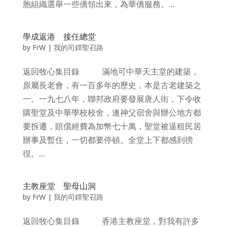
胞組織選舉一些僑領出來，為華僑服務。...
學成返港 接任總堂
by
FrW
|
我的司鐸聖召路
返回牧心集目錄 滿地可中華天主堂的建築，
原屬長老會，有一百多年的歷史，本是古老建築之
一。一九七八年，聯邦政府要發展唐人街，下令收
購聖堂及中華學校校舍，連神父宿舍與辦公地方都
要拆遷，賠償經費為加幣七十萬，聖堂被逼租民居
辦事及暫住，一切都要停頓。全堂上下都感到徬
徨。...
主教座堂 聖母山洞
by
FrW
|
我的司鐸聖召路
返回牧心集目錄 香港主教座堂，對我有許多