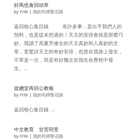
好馬也食回頭草
by
FrW
|
我的司鐸聖召路
返回牧心集目錄 有許多事，是出乎我們人的
預料，也是從未想過的！天主的安排會就是那麼巧
妙。我讀了高夏芳修女的天主真妙和人真妙的文
章，更驚訝天主的奇妙安排，也曾在我身上發生，
不單是一次，而是有好幾次在我生命歷程中發
生。...
從總堂再回公教報
by
FrW
|
我的司鐸聖召路
返回牧心集目錄 ...
中文教育 甘苦同受
by
FrW
|
我的司鐸聖召路