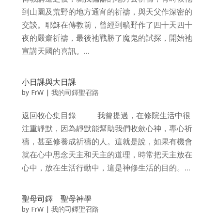
到山園及荒野的地方通宵的祈禱，與天父作深密的
交談。耶穌在傳教前，曾經到曠野作了四十天四十
夜的嚴齋祈禱，最後祂戰勝了魔鬼的試探，開始祂
宣講天國的喜訊。...
小日課與大日課
by
FrW
|
我的司鐸聖召路
返回牧心集目錄 我曾提過，在修院生活中很
注重靜默，因為靜默能幫助我們收歛心神，專心祈
禱，甚至修養成祈禱的人。這就是說，如果有機會
就在心中思念天主和天主的道理，時常把天主放在
心中，放在生活行動中，這是神修生活的目的。...
聖母司鐸 聖母神學
by
FrW
|
我的司鐸聖召路