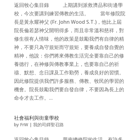
返回牧心集目錄 上期講到派救濟品和街邊學
校，今次要講到練習傳教的生活。 當年修院院
長是黃永耀神父 (Fr. John Wood S.T.)，他比上屆
院長倫若瑟神父開明得多，而且非常溫和慈祥，對
修生很有人情味，他的政策是鼓勵我們有自律的精
神，不要只為守規矩而守規矩，要養成自發自覺的
精神，他說：你們將來傳教生活完全要靠自己的修
養德行，在神修與傳教事業上，也要靠自己的祈
禱、默想、念日課及工作勤勞，養成良好的習慣。
因此修院提供我們許多服務、傳教、牧民的學習的
機會。院長鼓勵我們要自發自律，不要因為長上的
命令才去工作。...
社會福利與街童學校
by
FrW
|
我的司鐸聖召路
返回牧心集目錄 華南總修院的生活，有許多