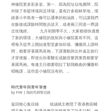
神修院更多彩多姿。第一、因為院址佔地廣闊，院
外除了有籃球場與足球場，還有許多樹林草地，環
繞著小半島有一條可以通車的柏油路，可以讓我們
在飯後或課餘時間散步談天，或者兩三同道一齊誦
念玫瑰經。 九月初開學不久，大家都很快適應
了新的環境，大修院的規矩與小修院畧有不同。這
裡每天從早上開始進聖堂參加祈禱、彌撒與上課時
間，都要穿著羅馬長袍，下課運動與出外遠足旅行
才穿便服，即使出街看醫生或聽音樂買東西都要穿
著羅馬袍。每逢主日都要唱拉丁額我略曲的彌撒和
唱晚課，這些是小修院沒有的。...
時代青年與青年筆會
by
FrW
|
我的司鐸聖召路
返回牧心集目錄 徐誠斌主教陞了香港教區輔
理主教之後，對香港教區的發展有了許多計劃。他