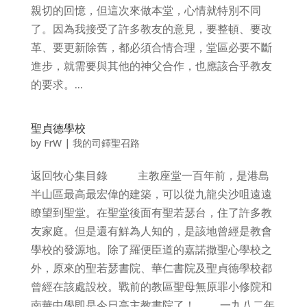
親切的回憶，但這次來做本堂，心情就特別不同
了。因為我接受了許多教友的意見，要整頓、要改
革、要更新除舊，都必須合情合理，堂區必要不斷
進步，就需要與其他的神父合作，也應該合乎教友
的要求。...
聖貞德學校
by
FrW
|
我的司鐸聖召路
返回牧心集目錄 主教座堂一百年前，是港島
半山區最高最宏偉的建築，可以從九龍尖沙咀遠遠
瞭望到聖堂。在聖堂後面有聖若瑟台，住了許多教
友家庭。但是還有鮮為人知的，是該地曾經是教會
學校的發源地。除了羅便臣道的嘉諾撒聖心學校之
外，原來的聖若瑟書院、華仁書院及聖貞德學校都
曾經在該處設校。戰前的教區聖母無原罪小修院和
南華中學即是今日高主教書院了！ 一九八二年