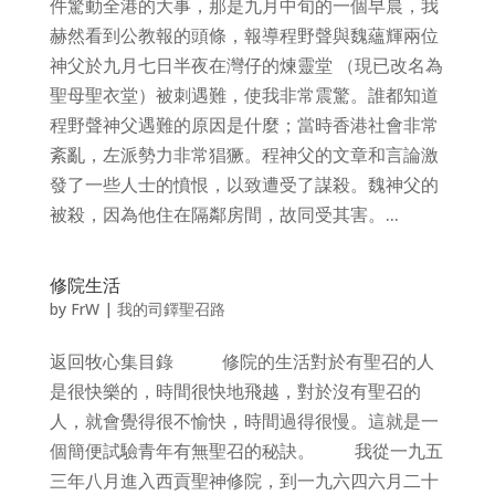
件驚動全港的大事，那是九月中旬的一個早晨，我
赫然看到公教報的頭條，報導程野聲與魏蘊輝兩位
神父於九月七日半夜在灣仔的煉靈堂 （現已改名為
聖母聖衣堂）被刺遇難，使我非常震驚。誰都知道
程野聲神父遇難的原因是什麼；當時香港社會非常
紊亂，左派勢力非常猖獗。程神父的文章和言論激
發了一些人士的憤恨，以致遭受了謀殺。魏神父的
被殺，因為他住在隔鄰房間，故同受其害。...
修院生活
by
FrW
|
我的司鐸聖召路
返回牧心集目錄 修院的生活對於有聖召的人
是很快樂的，時間很快地飛越，對於沒有聖召的
人，就會覺得很不愉快，時間過得很慢。這就是一
個簡便試驗青年有無聖召的秘訣。 我從一九五
三年八月進入西貢聖神修院，到一九六四六月二十