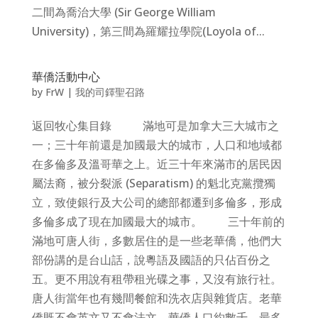
二間為喬治大學 (Sir George William
University)，第三間為羅耀拉學院(Loyola of...
華僑活動中心
by
FrW
|
我的司鐸聖召路
返回牧心集目錄 滿地可是加拿大三大城市之
一；三十年前還是加國最大的城市，人口和地域都
在多倫多及溫哥華之上。近三十年來滿市的居民因
屬法裔，被分裂派 (Separatism) 的魁北克黨攬獨
立，致使銀行及大公司的總部都遷到多倫多，形成
多倫多成了現在加國最大的城市。 三十年前的
滿地可唐人街，多數居住的是一些老華僑，他們大
部份講的是台山話，說粵語及國語的只佔百份之
五。更不用說有租帶租光碟之事，又沒有旅行社。
唐人街當年也有幾間餐館和洗衣店與雜貨店。老華
僑既不會英文又不會法文，華僑人口約數千，最多