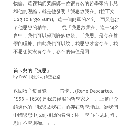
物論。這裡我們要講講一位很有名的哲學家笛卡兒
和他的理論，就是他發明「我思故我在」(拉丁文
Cogito Ergo Sum)。這一個簡單的名句，而又包含
了他思想的精華。 從「我思故我在」這一句名
言中，我們可以得到許多啟發。「我思」是存在哲
學的理據。由此我們可以說，我思想才會存在，我
不思想就沒有存在，存在的價值是因...
笛卡兒的「沉思」
by
FrW
|
我的司鐸聖召路
返回牧心集目錄 笛卡兒 (Rene Descartes,
1596 – 1650) 是我最佩服的哲學家之一。上篇已介
紹過他的「我思故我在」的存在哲學理由。從我們
中國思想中找到相似的名句：即「學而不 思則罔，
思而不學則殆。」...