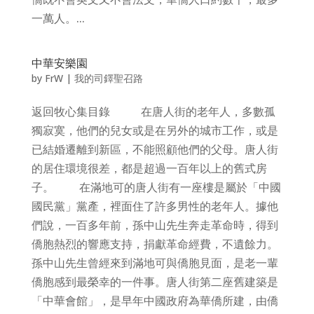
一萬人。...
中華安樂園
by
FrW
|
我的司鐸聖召路
返回牧心集目錄 在唐人街的老年人，多數孤
獨寂寞，他們的兒女或是在另外的城市工作，或是
已結婚遷離到新區，不能照顧他們的父母。唐人街
的居住環境很差，都是超過一百年以上的舊式房
子。 在滿地可的唐人街有一座樓是屬於「中國
國民黨」黨產，裡面住了許多男性的老年人。據他
們說，一百多年前，孫中山先生奔走革命時，得到
僑胞熱烈的響應支持，捐獻革命經費，不遺餘力。
孫中山先生曾經來到滿地可與僑胞見面，是老一輩
僑胞感到最榮幸的一件事。唐人街第二座舊建築是
「中華會館」，是早年中國政府為華僑所建，由僑