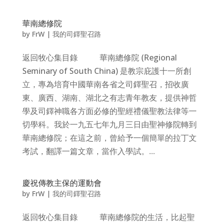
華南總修院
by
FrW
|
我的司鐸聖召路
返回牧心集目錄 華南總修院 (Regional
Seminary of South China) 是教宗庇護十一所創
立，專為培育中國華南各省之司鐸聖召，招收廣
東、廣西、湖南、湖北之有志青年教友，提供神哲
學及司鐸神職各方面必修的聖經禮儀聖教法律等一
切學科。我於一九五七年九月三日由聖神修院轉到
華南總修院；在這之前，曾給予一個簡單的拉丁文
考試，翻譯一篇文章，當作入學試。...
慶祝傳教主保的運動會
by
FrW
|
我的司鐸聖召路
返回牧心集目錄 華南總修院的生活，比起聖