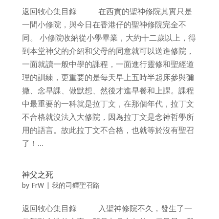
返回牧心集目錄 在西貢的聖神修院其實只是
一間小修院，與今日在香港仔的聖神修院完全不
同。 小修院收納從小學畢業，大約十二歲以上，得
到本堂神父的介紹和父母的同意就可以送進修院，
一面就讀一般中學的課程，一面進行靈修和聖經道
理的訓練，更重要的是每天早上五時半起床參與彌
撒、念早課、做默想、然後才進早餐和上課。課程
中最重要的一科就是拉丁文，在那個年代，拉丁文
不合格就沒法入大修院，因為拉丁文是念神哲學所
用的語言。故此拉丁文不合格，也就等於沒有聖召
了！...
神父之死
by
FrW
|
我的司鐸聖召路
返回牧心集目錄 入聖神修院不久，發生了一