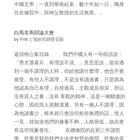
中國文學，一直到華南結束，數十年如一日，獨身
住在修院中，與神父教授的生活無異。...
白馬非馬辯論大會
by
FrW
|
我的司鐸聖召路
返回牧心集目錄 我們中國人有一句俗語說：
「秀才遇著兵，有理說不清。」意思是說，當你遇
到一個不講理的人時，你給他講什麼理，他也不會
接受。有些人不講理，不是沒有讀過書，只是因為
他認為自己有理，自視過高，主觀成見很深，所以
沒有容人之量，沒有 客觀的精神，這是一種驕傲的
心態，因此與人很難溝通。另有一種人不講理，因
為他讀書少，根本就只會說些粗俗無禮的話，使人
一見，就知道他們的修養不夠，人格很低，故此會
有這些現象發生。 在總修院的起初三年讀哲
學。哲學是幫助我們去追求智慧的學問。哲學的原