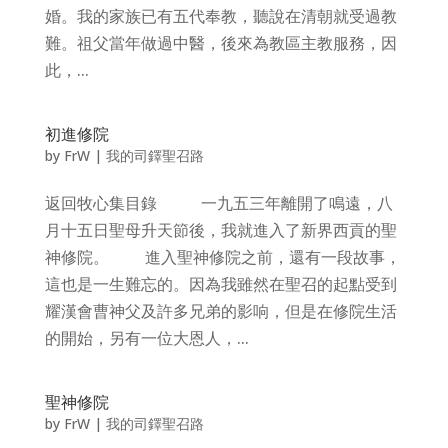
婚。我的家族已有五代奉教，聽說在清朝就受過教
難。祖父當年做過中醫，後來為教區主教服務，因
此，...
初進修院
by
FrW
|
我的司鐸聖召路
返回牧心集目錄 一九五三年離開了鳴遠，八
月十五日聖母升天節後，我就進入了新界西貢的聖
神修院。 進入聖神修院之前，還有一段故事，
這也是一生難忘的。因為我雖然在聖召的起點受到
耀漢會曹神父及許多兄弟的影响，但是在修院生活
的開始，另有一位大恩人，...
聖神修院
by
FrW
|
我的司鐸聖召路