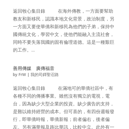
返回牧心集目錄 在海外傳教，一方面要幫助
教友和新移民，認識本地文化背景，政治制度，另
一方面又要使華僑和新移民為他們的子弟，保持中
國傳統文化，學習中文，使他們能融入主流社會，
同時不要失落我國的固有倫理道德。這是一種艱巨
的工作。...
善用傳媒 廣傳福音
by
FrW
|
我的司鐸聖召路
返回牧心集目錄 在滿地可的華僑社區中，有
各種不同的傳播事業。雖然沒有獨立的電視，電
台，因為缺少大型企業的投資。缺少廣告的支持，
是難以維持經營的成本。但可喜的，有四份週報發
行，即華僑時報，華僑新報；前者偏右，後者偏
左。另有滿華報及路比華訊，比較中立。此外有一