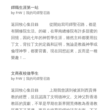
鐸職生涯第一站
by
FrW
|
我的司鐸聖召路
返回牧心集目錄 從開始寫司鐸聖召路，都是
有關修院生活。的確，在華南總修院有許多甜蜜的
回憶，因此七年的神哲學生涯，雖然主科都要用拉
丁文，背拉丁文的定義和証明，無論是教義神學或
倫理神學，都要背書。現在回想起來，反而是一種
樂趣！...
文商夜校做學生
by
FrW
|
我的司鐸聖召路
返回牧心集目錄 上期我曾講到被派到西貢傳
教的經歷，並且認識了文明德神父。文神父對香港
教區的貢獻，不單是早期在新界開荒傳教為香港教