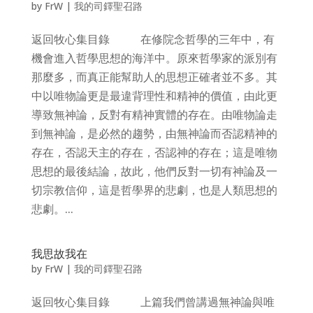
by
FrW
|
我的司鐸聖召路
返回牧心集目錄 在修院念哲學的三年中，有
機會進入哲學思想的海洋中。原來哲學家的派別有
那麼多，而真正能幫助人的思想正確者並不多。其
中以唯物論更是最違背理性和精神的價值，由此更
導致無神論，反對有精神實體的存在。由唯物論走
到無神論，是必然的趨勢，由無神論而否認精神的
存在，否認天主的存在，否認神的存在；這是唯物
思想的最後結論，故此，他們反對一切有神論及一
切宗教信仰，這是哲學界的悲劇，也是人類思想的
悲劇。...
我思故我在
by
FrW
|
我的司鐸聖召路
返回牧心集目錄 上篇我們曾講過無神論與唯