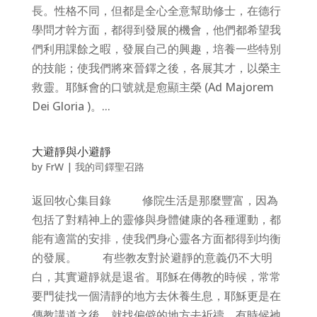
長。性格不同，但都是全心全意幫助修士，在德行
學問才幹方面，都得到發展的機會，他們都希望我
們利用課餘之暇，發展自己的興趣，培養一些特別
的技能；使我們將來晉鐸之後，各展其才，以榮主
救靈。耶穌會的口號就是愈顯主榮 (Ad Majorem
Dei Gloria )。...
大避靜與小避靜
by
FrW
|
我的司鐸聖召路
返回牧心集目錄 修院生活是那麼豐富，因為
包括了對精神上的靈修與身體健康的各種運動，都
能有適當的安排，使我們身心靈各方面都得到均衡
的發展。 有些教友對於避靜的意義仍不大明
白，其實避靜就是退省。耶穌在傳教的時候，常常
要門徒找一個清靜的地方去休養生息，耶穌更是在
傳教講道之後，就找偏僻的地方去祈禱，有時候祂