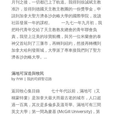
月刊之後，一切都已上了軌道。我得到徐誠斌主教
准許，並得到德國天主教主教團的一份獎學金，申
請到加拿大聖方濟各沙勿略大學的國際學院，攻讀
社區發展一年的課程。 一九七一年九月初，我
把時代青年交給了天主教教友總會的青年聯會負
責，我登上泛美的珍寶航機，與另一位米蘭會的泰
神父首站到了三藩市，再轉到紐約，然後再轉機到
加拿大哈利發斯城，大學派了專車接我們到了聖方
濟各沙勿略大學。...
滿地可深造與牧民
by
FrW
|
我的司鐸聖召路
返回牧心集目錄 七十年代以前，滿地可（又
稱蒙特婁）是加拿大最大而最古老的城市，人口超
過一百萬，其次是多倫多及溫哥華。滿地可有三間
英文大學；第一間為麥基 (McGill University)，第