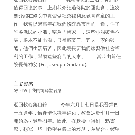
值得回憶的事。上期我介紹過修院的運動會，這次
要介紹在修院中實習做社會福利及教育貧童的工
作。我曾提過當年在我們修院靠市區的一邊，住了
許多漁民的小船，稱為「蛋家」，這些小船破舊不
堪，根本不能出海，只是載著三、五人一家的破
船，他們生活窮苦，因此院長要我們練習做社會福
利的工作，幫助這些窮苦的人家。 當時由前任
院長倫神父 (Fr. Joseoph Garland)...
主賜靈感
by
FrW
|
我的司鐸聖召路
返回牧心集目錄 今年六月廿七日是我晉鐸四
十五週年，恰逢聖保祿年結束，教會定於七月一日
開始為司鐸聖召年。因此，在默禱中得到一點靈
感，想寫一些司鐸聖召路上的經歷，為配合司鐸聖