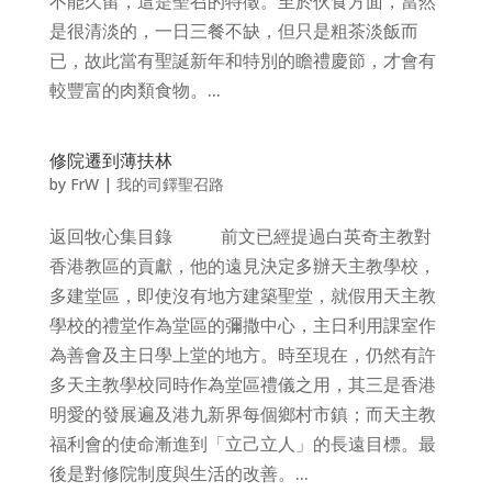
不能久留，這是聖召的特徵。至於伙食方面，當然
是很清淡的，一日三餐不缺，但只是粗茶淡飯而
已，故此當有聖誕新年和特別的瞻禮慶節，才會有
較豐富的肉類食物。...
修院遷到薄扶林
by
FrW
|
我的司鐸聖召路
返回牧心集目錄 前文已經提過白英奇主教對
香港教區的貢獻，他的遠見決定多辦天主教學校，
多建堂區，即使沒有地方建築聖堂，就假用天主教
學校的禮堂作為堂區的彌撒中心，主日利用課室作
為善會及主日學上堂的地方。時至現在，仍然有許
多天主教學校同時作為堂區禮儀之用，其三是香港
明愛的發展遍及港九新界每個鄉村市鎮；而天主教
福利會的使命漸進到「立己立人」的長遠目標。最
後是對修院制度與生活的改善。...