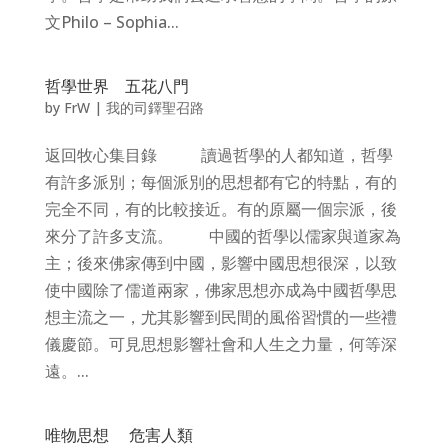
文Philo – Sophia...
哲學世界 五花八門
by
FrW
|
我的司鐸聖召路
返回牧心集目錄 讀過哲學的人都知道，哲學
有許多派別；每個派別的思想都有它的特點，有的
完全不同，有的比較接近。有的原屬一個宗派，後
來分了許多支流。 中國的哲學以儒家與道家為
主；後來佛家傳到中國，影響中國思想很深，以致
使中國除了儒道兩家，佛家思想亦成為中國哲學思
想主流之一，尤其影響到民間的風俗習慣的一些禮
儀慶節。可見思想影響社會和人生之力量，何等深
遠。...
唯物思想 危害人類