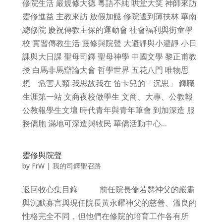
修院生活 嚴規修大德 粵語不純 哄堂大笑 神師來訪
靈修進益 主教來訪 放假加餸 修院遷到薄扶林 華南
總修院 慶祝傳教主保的運動會 社會福利與街童學
校 實習傳教生活 靈修與院聲 大避靜與小避靜 小日
課與大日課 聖母司鐸 聖母神學 中國文學 黎正甫教
授 白馬非馬辯論大會 哲學世界 五花八門 唯物思
想 危害人類 我思故我在 笛卡兒的「沉思」 鐸職
生涯第一站 文商夜校做學生 文商、大專、公教報
公教報學生文壇 時代青年與青年筆會 到加深造 服
務僑胞 滿地可深造與牧民 華僑活動中心...
靈修與院聲
by
FrW
|
我的司鐸聖召路
返回牧心集目錄 前任院長倫若瑟神父的嚴肅
與沉默寡言與現任院長黃永耀神父的慈善、溫良的
性格完全不同，但他們在修院的培育工作各有所