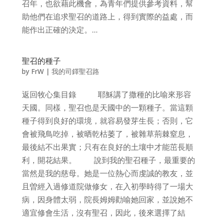
召年，也欲藉此機會，為青年們提供參考資料，幫
助他們在追求聖召的道路上，得到實際的益處，而
能作出正確的決定。...
聖召的種子
by
FrW
|
我的司鐸聖召路
返回牧心集目錄 耶穌講了撒種的比喻來形容
天國。同樣，聖召也是天國中的一顆種子。當這顆
種子得到良好的環境，就容易發芽生長；否則，它
會被飛鳥吃掉，被晒乾枯萎了，被雜草荊棘窒息，
最後結不出果實；只有在良好的土壤中才能茁長順
利，開花結果。 說到我的聖召種子，最重要的
當然是我的慈母。她是一位熱心而虔誠的教友，並
且曽經入過修道院做修女，在入初學時得了一場大
病，因身體太弱，院長姆姆勸喻她回家，並說她不
適宜修會生活，沒有聖召，因此，後來選擇了結