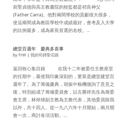
前聖貞德與高主教書院的校監都是祁良神父
(Father Carra)。他對兩間學校的貢獻很大很多，
使這兩間成為教區學校中成績最好，會考及入大學
的比例最多，成為家長首選的名校。...
總堂百週年 慶典多喜事
by
FrW
|
我的司鐸聖召路
返回牧心集目錄 在我十二年被委任主教座堂
的任期中，最使我印象深刻的，要算是總堂建堂百
週年了。為了籌備慶典，胡振中樞機徵詢了意見之
後，特別組成了籌備委員會，以古勝祥先生為籌委
會主席，林焯煒副主教為主教代表，其他委員除我
以外，共十四人。從一九八六年十月開始，兩月開
會一次，商討各項活動。...