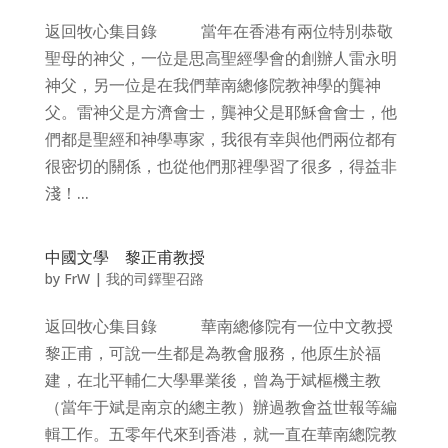
返回牧心集目錄 當年在香港有兩位特別恭敬
聖母的神父，一位是思高聖經學會的創辦人雷永明
神父，另一位是在我們華南總修院教神學的龔神
父。雷神父是方濟會士，龔神父是耶穌會會士，他
們都是聖經和神學專家，我很有幸與他們兩位都有
很密切的關係，也從他們那裡學習了很多，得益非
淺！...
中國文學 黎正甫教授
by
FrW
|
我的司鐸聖召路
返回牧心集目錄 華南總修院有一位中文教授
黎正甫，可說一生都是為教會服務，他原生於福
建，在北平輔仁大學畢業後，曾為于斌樞機主教
（當年于斌是南京的總主教）辦過教會益世報等編
輯工作。五零年代來到香港，就一直在華南總院教