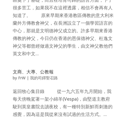
區奠下了基礎，而且在培育司鐸的語言方面，下了
很多苦工，如果我不在這裡透露，相信不會再有人
知道了。 原來早期來香港教區傳教的意大利米
蘭外方傳教會神父，在長洲設立了一個學習語言的
中心，那就是文明德神父成立的。許多早期來香港
傳教的神父，今日仍在香港的恩保德神父、杜逸文
神父等都曾經做過文神父的學生，由文神父教他們
英文和中文...
文商、大專、公教報
by
FrW
|
我的司鐸聖召路
返回牧心集目錄 從一九六五年九月開始，我
每天傍晚駕著一架小綿羊(Vespa)，由堅道主教府
駛到英皇書院去讀夜校，有一種特別新鮮而刺激的
感覺，因為這是我從來沒有試過的生活方式。...