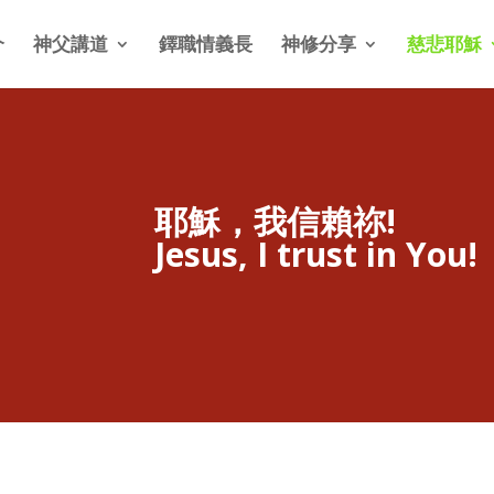
介
神父講道
鐸職情義長
神修分享
慈悲耶穌
耶穌，我信賴祢!
Jesus, I trust in You!