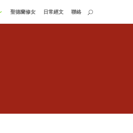
聖德蘭修女
日常經文
聯絡