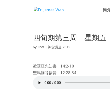
簡
四旬期第三周 星期五（2
by
FrW
|
神父講道 2019
歐瑟亞先知書 14:2-10
聖馬爾谷福音 12:28-34