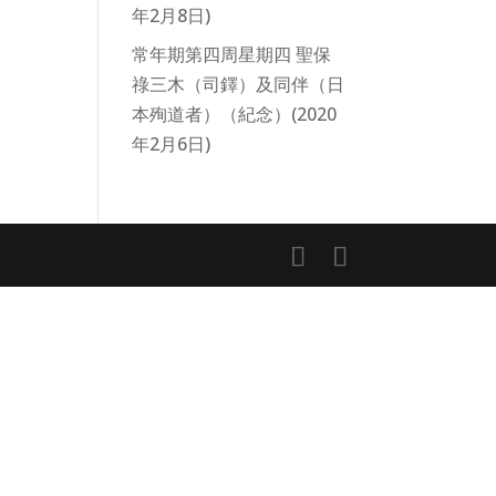
年2月8日)
常年期第四周星期四 聖保
祿三木（司鐸）及同伴（日
本殉道者）（紀念）(2020
年2月6日)