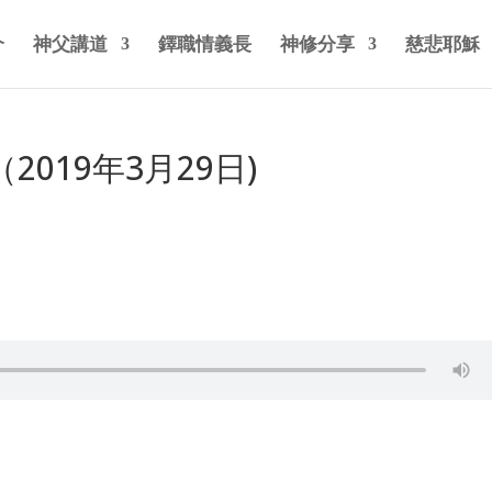
介
神父講道
鐸職情義長
神修分享
慈悲耶穌
019年3月29日)