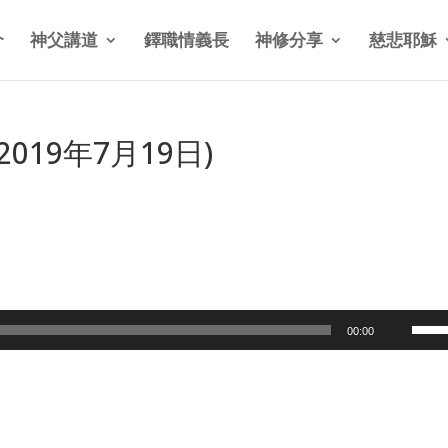
介
神父講道
鐸職情義長
神修分享
慈悲耶穌
19年7月19日)
Use
00:00
Up/
Arro
keys
to