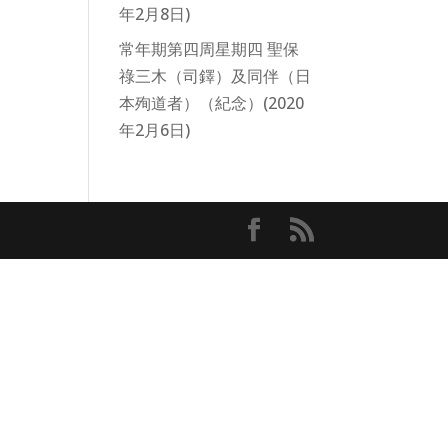
ease
年2月8日)
常年期第四周星期四 聖保
ease
祿三木（司鐸）及同伴（日
me.
本殉道者）（紀念）(2020
年2月6日)