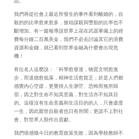
品。
我們再從社會上最近所發生的事件看到離婚的，自
殺的的比率愈來愈多，搶劫謀殺與墮胎的比率也不
斷增加。有一篇報導說世界上花在武器軍備上的經
費每分鐘二百萬美金，我們不必去討論其它的浪費
資源和金錢，就已看到世界金融為什麼會出現危
機！
有位名人這麼說：「科學愈發達，物質文明愈進
步，而道德愈低落，精神生活愈貧乏；於是人們都
感覺內心空虛，更覺得人生渺茫、恐怖而無所歸
宿，因之對生命不知其意義，對生活亦不知其目
的。這樣沒有生命意義和生活目的的人，只會虛度
一生，因此厭世自殺者也日有所聞；更談不上對社
會、對世界人類作出貢獻。
我們很感慨今日的教育政策失敗，因為學校教師不