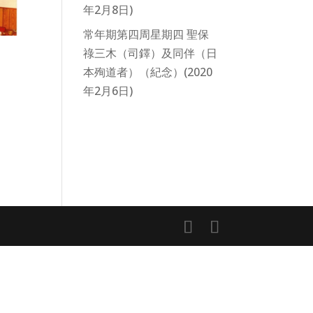
年2月8日)
常年期第四周星期四 聖保
祿三木（司鐸）及同伴（日
本殉道者）（紀念）(2020
年2月6日)