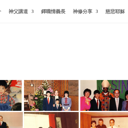
介
神父講道
鐸職情義長
神修分享
慈悲耶穌
e