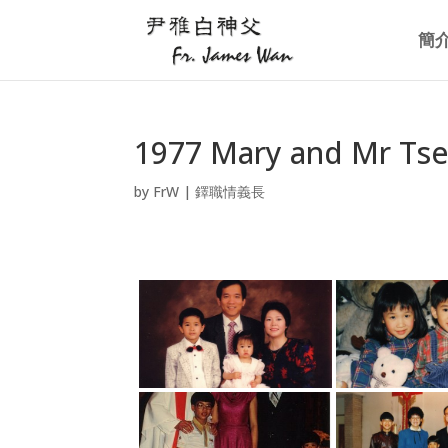
簡
1977 Mary and Mr Ts
by
FrW
|
鐸職情義長