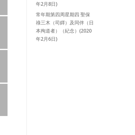
年2月8日)
常年期第四周星期四 聖保
祿三木（司鐸）及同伴（日
本殉道者）（紀念）(2020
年2月6日)