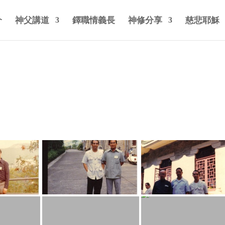
介
神父講道
鐸職情義長
神修分享
慈悲耶穌