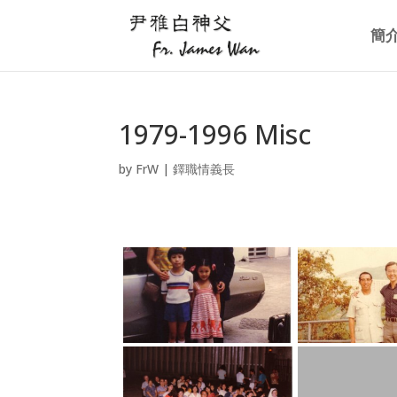
簡
1979-1996 Misc
by
FrW
|
鐸職情義長