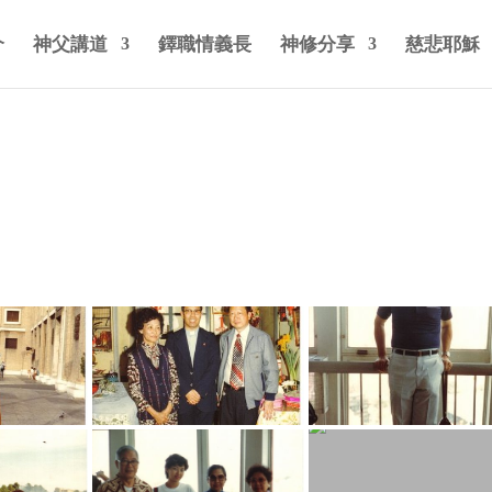
介
神父講道
鐸職情義長
神修分享
慈悲耶穌