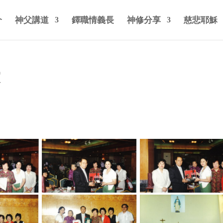
介
神父講道
鐸職情義長
神修分享
慈悲耶穌
堂