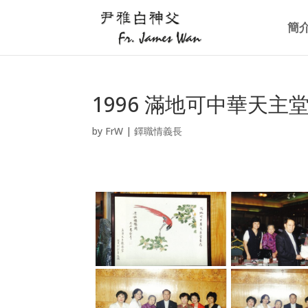
簡
1996 滿地可中華天主
by
FrW
|
鐸職情義長