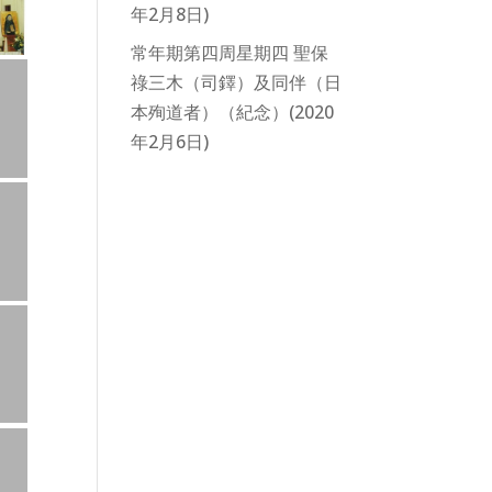
年2月8日)
常年期第四周星期四 聖保
祿三木（司鐸）及同伴（日
本殉道者）（紀念）(2020
年2月6日)