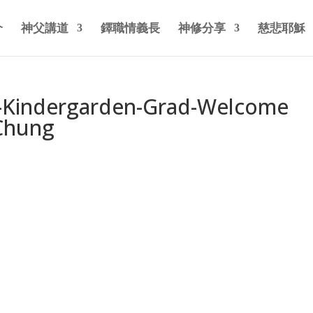
介
神父講道
鐸職情義長
神修分享
慈悲耶穌
c-Kindergarden-Grad-Welcome
-Chung