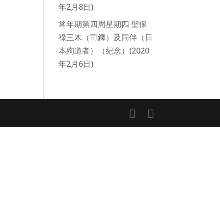
年2月8日)
常年期第四周星期四 聖保
祿三木（司鐸）及同伴（日
本殉道者）（紀念）(2020
年2月6日)