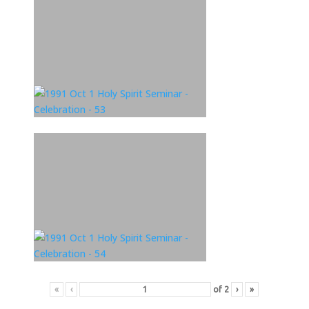
«
‹
of
2
›
»