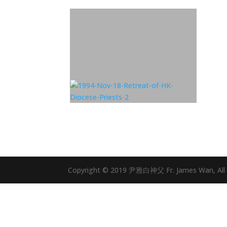
Copyright © 2019 尹雅白神父 Fr. James Wan, All 