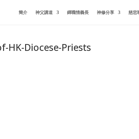
簡介
神父講道
鐸職情義長
神修分享
慈悲
f-HK-Diocese-Priests