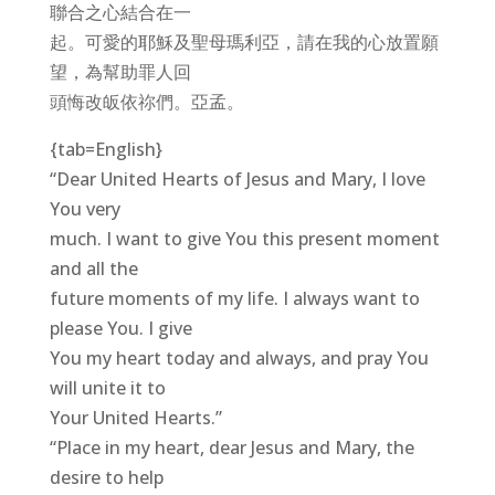
聯合之心結合在一
起。可愛的耶穌及聖母瑪利亞，請在我的心放置願
望，為幫助罪人回
頭悔改皈依祢們。亞孟。
{tab=English}
“Dear United Hearts of Jesus and Mary, I love
You very
much. I want to give You this present moment
and all the
future moments of my life. I always want to
please You. I give
You my heart today and always, and pray You
will unite it to
Your United Hearts.”
“Place in my heart, dear Jesus and Mary, the
desire to help