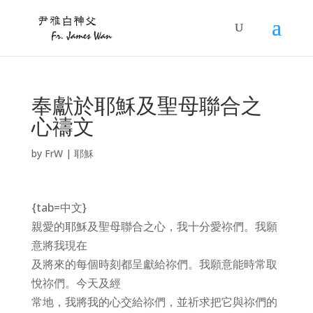
奉獻於耶穌及聖母聯合之
心禱文
by
FrW
|
耶穌
{tab=中文}
親愛的耶穌及聖母聯合之心，我十分愛祢們。我願
意將我現在
及將來的每個時刻都呈獻給祢們。我願意能時常取
悅祢們。今天及經
常地，我將我的心交給祢們，並祈求把它與祢們的