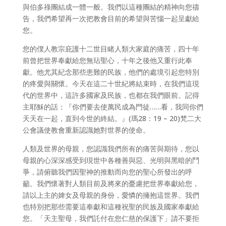
與伯多祿團結成一體一般。我們以這種團結的精神向您禱
告，我們希望再一次把教會目前的希望與苦惱一起呈獻給
您。
您的僕人教宗庇護十二世目睹人類大家庭的痛苦，四十年
前曾把世界奉獻給您無玷聖心，十年之後他又重行此奉
獻。他尤其紀念那些患難的民族，他們的處境引起您特別
的疼愛與關懷。今天在這二十世紀將結束時，在我們這現
代的世界中，這許多國家及民族，也都在我們眼前。記得
主耶穌的話：『你們要去使萬民成為門徒……看，我同你們
天天在一起，直到今世的終結。』(瑪28：19 – 20)梵二大
公會議使教會重新認識她對世界的使命。
人類及世界的母親，您認識我們所有的痛苦與期待，您以
母親的心深深感受到現世中各種善與惡、光明與黑暗的鬥
爭，請俯聽我們因聖神的推動而向您的聖心所發出的呼
籲。我們懷著對人類目前及將來的憂慮把世界奉獻給您，
請以上主的婢女及母親的身份，愛憐的擁抱這世界。我們
也特別把那些需要這奉獻和這種祝聖的民族及國家奉獻給
您。「天主聖母，我們託付在您仁慈的保護下」請不要拒