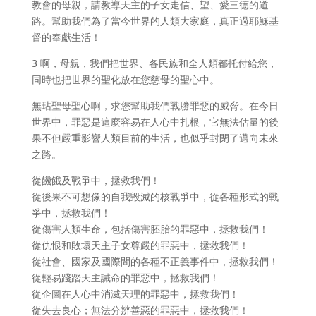
教會的母親，請教導天主的子女走信、望、愛三德的道
路。幫助我們為了當今世界的人類大家庭，真正過耶穌基
督的奉獻生活！
3 啊，母親，我們把世界、各民族和全人類都托付給您，
同時也把世界的聖化放在您慈母的聖心中。
無玷聖母聖心啊，求您幫助我們戰勝罪惡的威脅。在今日
世界中，罪惡是這麼容易在人心中扎根，它無法估量的後
果不但嚴重影響人類目前的生活，也似乎封閉了邁向未來
之路。
從饑餓及戰爭中，拯救我們！
從後果不可想像的自我毀滅的核戰爭中，從各種形式的戰
爭中，拯救我們！
從傷害人類生命，包括傷害胚胎的罪惡中，拯救我們！
從仇恨和敗壞天主子女尊嚴的罪惡中，拯救我們！
從社會、國家及國際間的各種不正義事件中，拯救我們！
從輕易踐踏天主誡命的罪惡中，拯救我們！
從企圖在人心中消滅天理的罪惡中，拯救我們！
從失去良心；無法分辨善惡的罪惡中，拯救我們！