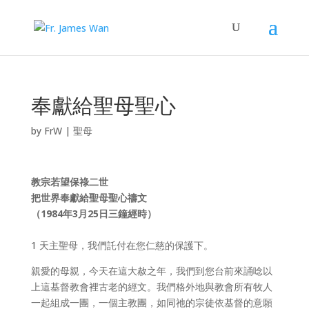
奉獻給聖母聖心
by
FrW
|
聖母
教宗若望保祿二世
把世界奉獻給聖母聖心禱文
（1984年3月25日三鐘經時）
1 天主聖母，我們託付在您仁慈的保護下。
親愛的母親，今天在這大赦之年，我們到您台前來誦唸以
上這基督教會裡古老的經文。我們格外地與教會所有牧人
一起組成一團，一個主教團，如同祂的宗徒依基督的意願