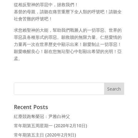
從相反聖神的罪惡中，拯救我們！
基督的母親，請聽在痛苦重壓下全人類的呼號吧！請聽全
社會苦難的呼號吧！
求您賴聖神的大能，幫助我們戰勝人的一切罪惡、世界的
罪惡及各種形式的罪惡。願救贖的無限力量、仁慈愛情的
力量再一次在世界歷史中顯示出來！願愛制止一切罪惡！
願愛喚醒良心！願在您無玷聖心中彰顯出希望的光明！亞
孟。
Recent Posts
紅塵競跑奪榮冠：尹雅白神父
常年期第五周星期一 (2020年2月10日)
常年期第五主日 (2020年2月9日)