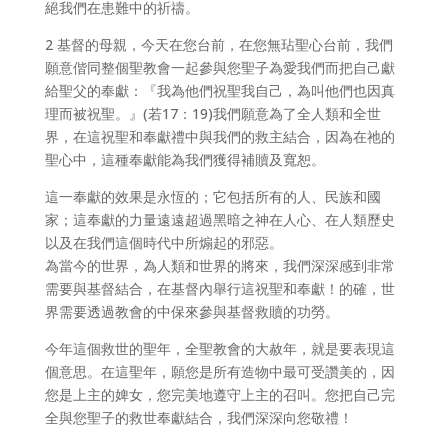
絕我們在患難中的祈禱。
2 基督的母親，今天在您台前，在您無玷聖心台前，我們
願意偕同整個聖教會一起參與您聖子為愛我們而把自己獻
給聖父的奉獻：『我為他們祝聖我自己，為叫他們也因真
理而被祝聖。』(若17：19)我們願意為了全人類和全世
界，在這祝聖和奉獻禮中與我們的救主結合，因為在祂的
聖心中，這種奉獻能為我們獲得補贖及寬恕。
這一奉獻的效果是永恆的；它包括所有的人、民族和國
家；這奉獻的力量遠遠超過黑暗之神在人心、在人類歷史
以及在我們這個時代中所煽起的邪惡。
為當今的世界，為人類和世界的將來，我們深深感到非常
需要與基督結合，在基督內舉行這祝聖和奉獻！的確，世
界需要透過教會的中保來參與基督救贖的功勞。
今年這個救世的聖年，全聖教會的大赦年，就是要表現這
個意思。在這聖年，願您是所有造物中最可受讚美的，因
您是上主的婢女，您完美地遵守上主的召叫。您把自己完
全與您聖子的救世奉獻結合，我們深深向您敬禮！