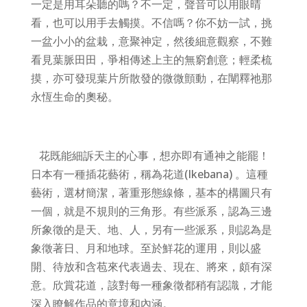
一定是用耳朵聽的嗎？不一定，聲音可以用眼晴
看，也可以用手去觸摸。不信嗎？你不妨一試，挑
一盆小小的盆栽，意聚神定，然後細意觀察，不難
看見葉脈田田，爭相傳述上主的無窮創意；輕柔梳
摸，亦可發現葉片所散發的微微顫動，在闡釋祂那
永恆生命的奧秘。
花既能細訴天主的心事，想亦即有通神之能罷！
日本有一種插花藝術，稱為花道(Ikebana) 。這種
藝術，選材簡潔，著重形態線條，基本的構圖只有
一個，就是不規則的三角形。有些派系，認為三邊
所象徵的是天、地、人，另有一些派系，則認為是
象徵著日、月和地球。至於鮮花的運用，則以盛
開、待放和含苞來代表過去、現在、將來，頗有深
意。欣賞花道，該對每一種象徵都稍有認識，才能
深入瞭解作品的意境和內涵。