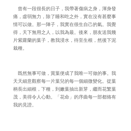
曾有一段很長的日子，我帶著傷病之身，渾身發
痛，虛弱無力，除了睡和吃之外，實在沒有甚麼事
情可以做。那一陣子，我實在很生自己的氣。我覺
得，天下無用之人，以我為最。後來，朋友送我幾
片紫蘿蘭的葉子，教我浸水，待至生根，然後下泥
栽種。
既然無事可做，賞葉便成了我唯一可做的事。我
天天細意觀察每一片葉兒的每一個細微變化。從葉
柄長出細根，下種，到嫩葉抽出新芽，繼而花繁葉
茂，美得令人心動。「花命」的序曲每一部都烙有
我的見證。