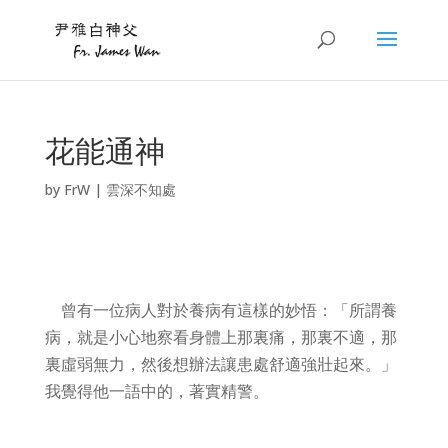
花能通神
by
FrW
|
雲深不知處
曾有一位病人對於養病有這樣的妙悟：「所謂養
病，就是小心地察看身體上那裏痛，那裏不適，那
裏虛弱無力，然後想辦法讓患處舒適強壯起來。」
我覺得他一語中的，著實精警。