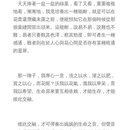
天天捧著一盆一盆的綠葉，看了又看，重重複複
地看，漸漸地，我竟培養出一種能耐，就是可以在
花蕾還潛藏未露之前，便能預知它在那個時候從那
個葉縫間冒出頭來。這能耐，說易不易，說難也不
難；易者只要觀其色澤，察其勁度，即可產生一種
感通，難者則在於人心與花心間是否存有某種暗通
的靈犀。
那一陣子，我專心一意，澆之以水，灌之以肥，
賞之以心，而花呢？沃我以花氣，溉我以華采，育
我以希望。生命原來要互相依賴，才能生存，才能
彼此交融。
彼此交融，才可彈奏出娓娓的生命之音。但聲音