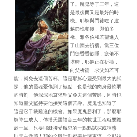
了。魔鬼等了三年，這
是最後而又是最好的時
機。耶穌與門徒吃了逾
越節晚餐後，與伯多
祿、雅各伯和若望進入
了山園去祈禱。當三位
門徒昏昏欲睡，疲倦不
堪時，耶穌正在祈禱，
向父祈禱，求父如若可
能，就免去這個苦杯。這是耶穌心靈受到最大的試
探，他的靈魂憂傷到了極點，也是他的肉身最軟弱
的時刻。他深深地哀求聖父免去這個苦爵，同時也
知道聖父堅持要他接受這個苦爵。魔鬼也知道了，
這是它千載難逢的機會。如果魔鬼勝利了，那麼耶
穌降生成人，傳播天國福音三年的救世工程就要毀
於一旦。只要耶穌接受魔鬼的一點點試探或誘惑，
則天主救贖人類的全盤計劃都要付諸東流，全部被