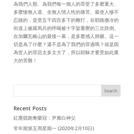
為我們人類、為我們每一個人的罪受了多麼重大、
多麼慘無人道、全無人情人性的痛苦。最使人慘不
忍賭的，是受五千四百多下的鞭打，在耶路撒冷的
街道上被羅馬兵的呼喝被十字架重壓的三次跌倒。
在加爾瓦略山的最後一幕，是多麼感人肺腑。這一
切是為了什麼？還不是為了我們的罪過嗎？就是因
為世人的罪惡太多太大了，所以耶穌才要受如此重
大的苦難！
Recent Posts
紅塵競跑奪榮冠：尹雅白神父
常年期第五周星期一 (2020年2月10日)