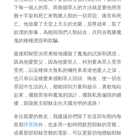
下每一個人的罪。而救贖罪人的方法就是要他用苦
難十字架和死亡來戰勝人類的一切罪惡、痛苦和死
亡。他放棄了天堂上天主的光榮，屈尊就卑，取了
奴僕的形像，為能與我們人類結合，共同去戰勝魔
鬼的種種誘惑和欺騙。
最後耶穌堅決而勇敢地擺脫了魔鬼的試探和誘惑，
因為他愛聖父，因為他愛世人，特別要為罪人受苦
受死，以這種偉大無私的犧牲來表達他愛人之深，
也只有以這種愛來感動罪人回頭、悔改，使一切在
罪惡中生活的人，都能得到力量和啟示，勇敢地站
起來，擺脫世俗和魔鬼的詭計，擺脫私慾偏情的纏
擾，跟隨救主耶穌走向天國光明的道路！
各位親愛的教友，我建議你們除了在這四旬期內每
星期
拜苦路
外，也多用一點時間默想耶穌的苦難，
或看那部耶穌苦難的電影，可以更親切地體驗耶穌