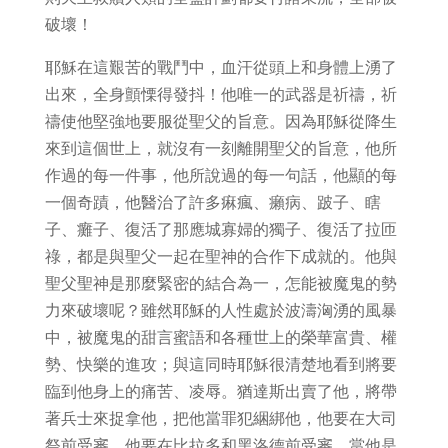
破壞！
耶穌在這艱苦的戰鬥中，血汗從頭上和身體上湧了
出來，全身顫慄得發抖！他唯一的武器是祈禱，祈
禱使他堅強地要服從聖父的旨意。因為耶穌從降生
來到這個世上，就沒有一刻離開聖父的旨意，他所
作過的每一件事，他所說過的每一句話，他顯的每
一個奇蹟，他醫治了許多痳瘋、癩病、跛子、瞎
子、癱子、復活了那應城寡婦的獨子、復活了拉匝
祿，都是與聖父一起在聖神的合作下成就的。他與
聖父聖神是那麼緊密的結合為一，怎能被魔鬼的勢
力來破壞呢？雖然耶穌的人性處於波濤洶湧的風暴
中，被魔鬼的甜言蜜語和各種世上的榮華富貴、權
勢、快樂的進攻；與這同時耶穌很清楚地看到將要
臨到他身上的痛苦、凌辱。猶達斯出賣了他，將帶
著兵士來捉拿他，把他當罪犯綑綁他，他要在大司
祭前受審，他要在比拉多和黑洛德前受審，當他是