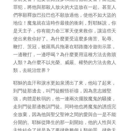
罪犯，將他與那殺人放火的大盜放在一起。甚至人
們寧願釋放巴拉巴也不願放過他，使他不如大盜的
地位！魔鬼就在這時作最後的衝刺，對耶穌說，你
是天主子，你有能力命三軍天使來救你，讓這些天
使出來救你好了。為什麼要受這麼多痛苦、恥辱、
鞭打、茨冠，被羅馬兵拖著在耶路撒冷遊街示眾，
一邊鞭打，一邊呼喝？為什麼要用這種方法去救贖
人類？為什麼不以光榮、威嚴、權勢的方法去救人
類，去統治世界？
耶穌的血汗和淚水更如泉湧出了來，他站了起來，
到門徒那邊去，叫門徒醒悟祈禱，因為意志雖堅
強，肉體是軟弱的，他一連兩次擺脫魔鬼的騷擾，
走到門徒那邊教訓門徒。同時他也將魔鬼的誘惑完
全放棄，因為他與聖父聖神之間的愛與合一是不能
分開的。耶穌從降生的那一刻開始，他的人性與天
主性結合了就是為了要拯救整個人類的罪，拯救天