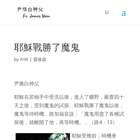
耶穌戰勝了魔鬼
by
FrW
|
靈修篇
尹雅白神父
耶穌在若翰手中受洗以後，進入了曠野，嚴齋四十
天之後，受到魔鬼的試探。耶穌戰勝了魔鬼以後，
魔鬼等待時機。路加福音說：「魔鬼用盡了各種試
探後，就離開了他，再等時機。」（路4：13）
耶穌受難前，時機來