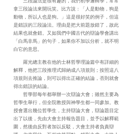
三段論法是很有趣的，我們初學邏輯學，常常
拿三段論法來開玩笑。比方說：「人是動物，狗是
動物，所以人也是狗。」這是很好笑的例子，但這
是錯誤的三段論法。理由是把大前題放錯了，故此
結果也就會錯。又如我們中國古代的辯論學會講出
「白馬非馬」的句子，如果你不加以分析，就不明
白它的意思。
羅光總主教在他的士林哲學理論篇中有詳細的
解釋，他把三段推理式歸納成八項規則；按照這八
項規則去推論，則可以得出正確的結論，否則就會
得出錯誤的結論。
哲學部每年都舉辦一次辯論大會；雖然主要為
哲學生舉行，但全院教授與神學生都一同參加。教
授會選出幾位哲學生，主持辯論大會，辯論題目定
出了以後，先由大會主持報告題目，並予以解釋範
圍，然後由反對者加以反駁，大會主持者負責辯