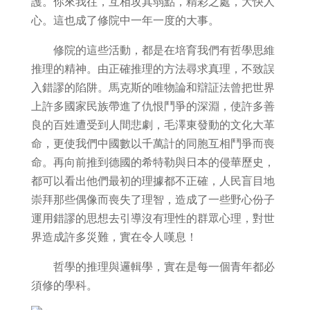
護。你來我往，互相攻其弱點，精彩之處，大快人
心。這也成了修院中一年一度的大事。
修院的這些活動，都是在培育我們有哲學思維
推理的精神。由正確推理的方法尋求真理，不致誤
入錯謬的陷阱。馬克斯的唯物論和辯証法曾把世界
上許多國家民族帶進了仇恨鬥爭的深淵，使許多善
良的百姓遭受到人間悲劇，毛澤東發動的文化大革
命，更使我們中國數以千萬計的同胞互相鬥爭而喪
命。再向前推到德國的希特勒與日本的侵華歷史，
都可以看出他們最初的理據都不正確，人民盲目地
崇拜那些偶像而喪失了理智，造成了一些野心份子
運用錯謬的思想去引導沒有理性的群眾心理，對世
界造成許多災難，實在令人嘆息！
哲學的推理與邏輯學，實在是每一個青年都必
須修的學科。