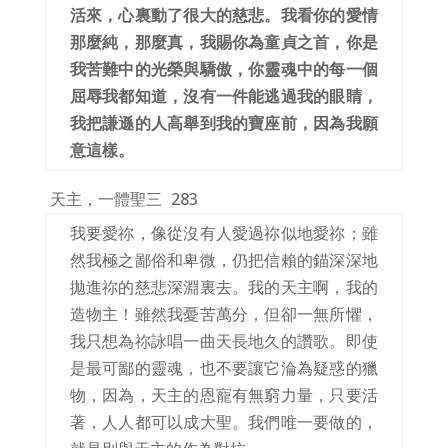
活來，心裏動了很大的慈悲。我看你的愛情
那麼純，那麼真，我賜你為童貞之首，你是
我苦難中的光榮與驕傲，你靈魂中的每一個
屈辱我都知道，沒有一件能逃過我的眼睛，
我把謙遜的人高舉到我的寶座前，因為我願
意這樣。
天主，一體聖三
283
我要愛祢，像從沒有人愛過祢似地愛祢；雖
然我極之鄙俗和卑微，仍把信賴的錨深深地
拋進祢的慈悲深淵裏去。我的天主啊，我的
造物主！雖然我憂苦萬分，但卻一無所懼，
我只想為祢詠唱一曲天長地久的讚歌。即使
是最可鄙的靈魂，也不要讓它淪為疑惑的獵
物，因為，天主的恩寵有無窮力量，只要活
著，人人都可以成大聖。我們唯一要做的，