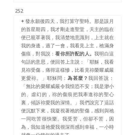
252
+
發永願後四天，我打算守聖時。那是該月
的首星期四，我才剛走進聖堂，天主的臨在
便已籠罩著我，我清楚地意識到，上主就在
我的身邊，過了一會，我看見上主，祂滿身
傷痕，對我說：
看你所許配的人。
我明白這
句話的意思，便回答上主說：「耶穌，我看
見祢受傷，痛得這樣慘，比看見祢榮耀威嚴
更愛祢。」耶穌問：
為甚麼？
我回答說：
「無比的榮耀威嚴令我惶恐不安；我是渺小
的、虛幻的，祢的傷痕把我牽進祢的聖心
裏，傾訴祢愛我的深情。」我們說完了這話
便沉默下來，我凝視著祂的聖傷，感到與祂
一同吃苦很快樂。我受苦，但卻不苦，因
為，我知道祂愛我很深而感到幸福，一小時