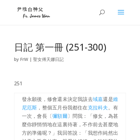
日記 第一冊 (251-300)
by
FrW
|
聖女傅天娜日記
251
發永願後，修會還未決定我該去
域嘉
還是
維
尼厄斯
，整個五月份我都住在
克拉科夫
。有
一次，會長〔
彌額爾
〕問我：「修女，為甚
麼你靜悄悄地在這裏待著，不作前去甚麼地
方的準備呢？」我回答說：「我想作純然出