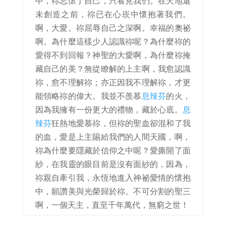
中，祢忘懷了自己，只看見我們。在天地還
未創造之前，祢已在心崁中懷抱著我們。
啊，大愛。祢屈辱自己之深啊。幸福的奧祕
啊。為什麼這樣少人認識祢呢？為什麼祢的
愛得不到回報？神聖的大愛啊，為什麼祢掩
藏自己的美？無從瞭解的上主啊，我愈認識
祢，愈不理解祢；亦正因我不理解祢，才更
能領略祢的偉大。我並不羨慕
息辣芬
的火，
因為我擁有一份更大的禮物，藏於心底。
息
辣芬
狂熱地愛慕祢，但祢的聖血卻混和了我
的血，愛是上主賜給我們的人間天國，啊，
祢為什麼要隱藏於信仰之中呢？愛撕開了面
紗，在我靈的眼目前是沒有面紗的，因為，
祢親自牽引我，永恆地進入神祕愛情的懷抱
中，願讚美與光榮歸於祢。不可分割的聖三
啊，一個天主，直至千年萬代，無窮之世！