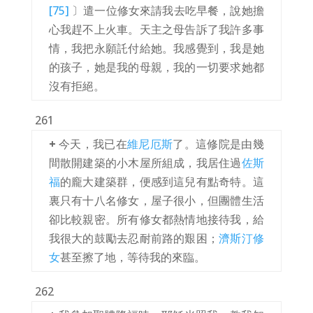
[75]
〕遣一位修女來請我去吃早餐，說她擔
心我趕不上火車。天主之母告訴了我許多事
情，我把永願託付給她。我感覺到，我是她
的孩子，她是我的母親，我的一切要求她都
沒有拒絕。
261
+
今天，我已在
維尼厄斯
了。這修院是由幾
間散開建築的小木屋所組成，我居住過
佐斯
福
的龐大建築群，便感到這兒有點奇特。這
裏只有十八名修女，屋子很小，但團體生活
卻比較親密。所有修女都熱情地接待我，給
我很大的鼓勵去忍耐前路的艱困；
濟斯汀修
女
甚至擦了地，等待我的來臨。
262