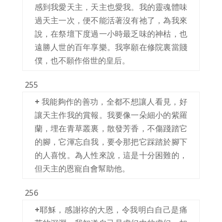
感到我愛天主，天主也愛我。我的靈魂體味
過天主一次，便不能活著沒有祂了，為我來
說，在祭壇下度過一小時最乏味的神枯，也
遠勝人世的百年享樂。我寧願在修院裏當賤
僕，也不願作俗世的皇后。
255
+
我能夠作的善功，全都不想讓人看見，好
讓天主作我的賞報。我要像一朵細小的紫羅
蘭，埋在青草叢裏，散發芳香，不傷踐踏它
的腳，它渾忘自我，要令那把它踩踏於腳下
的人喜悅。為人性來說，這是十分困難的，
但天主的恩寵自會幫助他。
256
+
耶穌，感謝祢的大恩，令我明白自己是痛