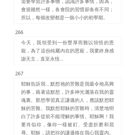
需要學習許多事物，認識許多事情，因為，
會規雖然一樣，各會院的習慣卻各有不同；
所以，每個改變都是一個小小的初學期。
266
今天，我領受到一份豐厚而難以領悟的恩
寵，為了這份純屬內在的恩寵，我要終身感
謝天主，直至永恆…
267
耶穌告訴我，默想祂的苦難是我最令祂高興
的事，藉著這默想，許多神光灑落在我的靈
魂裏。那想學習真正謙遜的人，應該默想耶
穌的苦難。我默想耶穌的苦難時，清楚地明
白了許多從前不能理解的事情。耶穌啊！我
要肖似祢，像祢一樣被釘、受盡折磨和屈
辱。耶穌，請把祢的謙遜烙在我心我靈內。