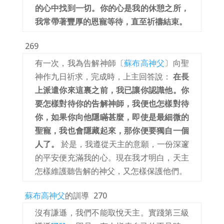
的心中找到一切。你的心是我的休憩之所，
我常帶著豐厚的恩寵等待，直至祈禱結束。
269
有一次，我為告解神師〔
蘇布高神父
〕向聖
神作九日祈求，完成時，上主回答說：
在長
上派遣你來這裏之前，我已讓你認識他。你
要怎樣對待你的告解神師，我便也怎樣對待
你，如果你向他隱瞞甚麼，即使是最細微的
聖寵，我也會隱藏起來，那你便要獨自一個
人了。
於是，我遵從天主的意願，一份深邃
的平安便充滿我的心。現在我才明白，天主
怎樣維護聽告解的神父，又怎樣保護他們。
蘇布高神父
的訓導
270
沒有謙遜，我們不能取悅天主。實踐第三級