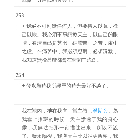
就像一分鐘似的過去了。
253
+
我絕不可判斷任何人，但要待人以寬，律
己以嚴。我必須事事請教天主，以自己的眼
睛，看清自己是甚麼：純屬苦中之苦，虛中
之虛。在痛苦中，我必須忍耐，必須沉默，
我知道無論甚麼都會在時間中流逝。
254
+
發永願時我所經歷的時光最好不談了。
我在祂內，祂在我內。當主教〔
勞斯旁
〕為
我套上指環的時候，天主滲透了我的身心
靈，我無法把那一刻描述出來，所以不說
了。發永願後，我與天主比以往更親密，我