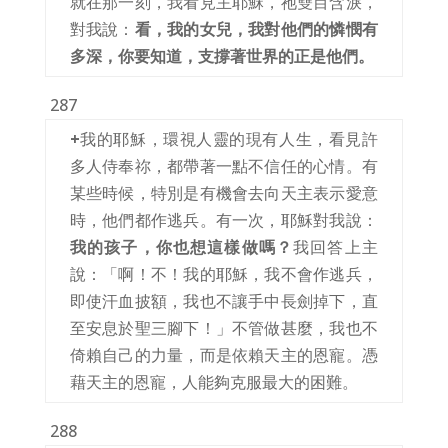
就在那一刻，我看見主耶穌，祂雙目含淚，
對我說：
看，我的女兒，我對他們的憐憫有
多深，你要知道，支撐著世界的正是他們。
287
+
我的耶穌，環視人靈的現有人生，看見許
多人侍奉祢，都帶著一點不信任的心情。有
某些時候，特別是有機會去向天主表示愛意
時，他們都作逃兵。有一次，耶穌對我說：
我的孩子，你也想這樣做嗎？
我回答上主
說：「啊！不！我的耶穌，我不會作逃兵，
即使汗血披額，我也不讓手中長劍掉下，直
至安息於聖三腳下！」不管做甚麼，我也不
倚賴自己的力量，而是依賴天主的恩寵。憑
藉天主的恩寵，人能夠克服最大的困難。
288