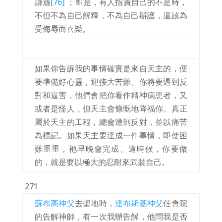
謙遜
[76]
；即是，有人指責自己的不是時，
不但不為自己解釋，不為自己辯護，還該為
受侮辱而喜樂。
如果你告訴我的事情確實是來自天主的，便
要準備好心靈，迎接大苦難。你將要遇到反
對和逼害，他們會把你看作精神病患者，又
或者是怪人，但天主會慷慨地降福你。真正
屬於天主的工程，總會遭到反對，並以痛苦
為標記。如果天主要達成一件事情，即使困
難重重，祂早晚會完成。這時候，你要做
的，就是要以極大的忍耐來武裝自己。
271
蘇布高神父
去聖地時，
達布斯基神父
任會院
的告解神師，有一次我辦告解，他問我是否