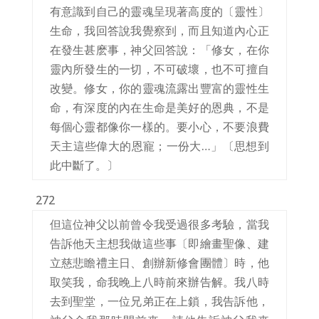
有意識到自己的靈魂呈現著高度的〔靈性〕
生命，我回答說我覺察到，而且知道內心正
在發生甚麽事，神父回答說：「修女，在你
靈內所發生的一切，不可破壞，也不可擅自
改變。修女，你的靈魂流露出豐富的靈性生
命，有深度的內在生命是美好的恩典，不是
每個心靈都像你一樣的。要小心，不要浪費
天主這些偉大的恩寵；一份大…」〔思想到
此中斷了。〕
272
但這位神父以前曾令我受過很多考驗，當我
告訴他天主想我做這些事〔即繪畫聖像、建
立慈悲瞻禮主日、創辦新修會團體〕時，他
取笑我，命我晚上八時前來辦告解。我八時
去到聖堂，一位兄弟正在上鎖，我告訴他，