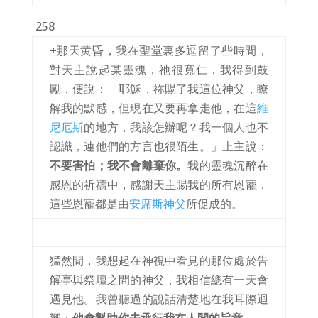
258
+
那天黄昏，我在聖堂裏多逗留了些時間，
對天主說起某靈魂，祂很寬仁，我得到鼓
勵，便說：「耶穌，祢賜了我這位神父，瞭
解我的默感，但現在又要再拿走他，在這
維
尼厄斯
的地方，我該怎辦呢？我一個人也不
認識，連他們的方言也很陌生。」上主說：
不要害怕；我不會離棄你。
我的靈魂沉醉在
感恩的祈禱中，感謝天主賜我的所有恩寵，
這些恩寵都是由
安席斯神父
所促成的。
猛然間，我想起在神視中看見的那位處於告
解亭與祭壇之間的神父，我相信總有一天會
遇見他。我曾聽過的說話清楚地在我耳際迴