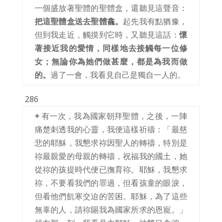
一個盛放著聖體的聖體盒，還聽見這聲音：
把這聖體盒送去聖體龕。
起先我有點猶豫，
但到我走近，觸摸到它時，又聽見這話：
懷
著接近我的愛情，同樣地去接觸每一位修
女；無論你為她們做甚麼，都是為我而做
的。
過了一會，我看見自己是獨自一人的。
286
+
有一次，我為國家朝拜聖體，之後，一陣
痛楚刺透我的心靈，我便這樣祈禱：「最慈
悲的耶穌，我懇求祢因聖人的轉禱，特別是
祢最親愛的母親的轉禱，祝福我的國土，她
從祢的孩提時代便已撫育祢。耶穌，我懇求
祢，不要看我們的罪過，但看孩童的眼淚，
但看他們飢寒交迫的苦困。耶穌，為了這些
無辜的人，請祢賜我為國家所求的恩寵。」