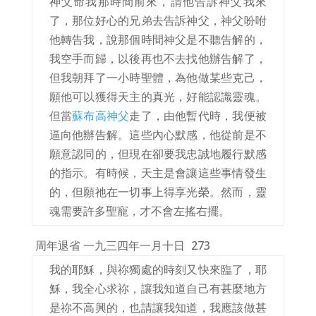
神父命我那時間前來，請他告訴神父我來
了，那位好心的兄弟去告訴神父，神父吩咐
他轉告我，說那個時間神父是不聽告解的，
我空手而歸，以後再也不去找他辦告解了，
但我朝拜了一小時聖體，為他做某些克己，
願他可以獲得天主的真光，好能認識靈魂。
但當
蘇布高神父
走了，由他暫代時，我便被
逼向他辦告解。這些內心默感，他從前是不
願意認同的，但現在卻要我忠誠地履行默感
的指示。有時候，天主是會讓這些事情發生
的，但願祂在一切事上得享光榮。然而，靈
魂需要許多聖寵，才不會左搖右擺。
周年退省 一九三四年一月十日
273
我的耶穌，與祢獨處的時刻又快來臨了，耶
穌，我全心求祢，讓我知道自己有甚麼地方
是祢不高興的，也請讓我知道，我應該做甚