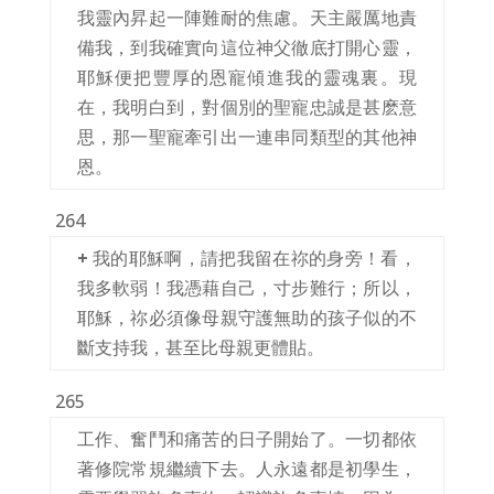
我靈內昇起一陣難耐的焦慮。天主嚴厲地責
備我，到我確實向這位神父徹底打開心靈，
耶穌便把豐厚的恩寵傾進我的靈魂裏。現
在，我明白到，對個別的聖寵忠誠是甚麽意
思，那一聖寵牽引出一連串同類型的其他神
恩。
264
+
我的耶穌啊，請把我留在祢的身旁！看，
我多軟弱！我憑藉自己，寸步難行；所以，
耶穌，祢必須像母親守護無助的孩子似的不
斷支持我，甚至比母親更體貼。
265
工作、奮鬥和痛苦的日子開始了。一切都依
著修院常規繼續下去。人永遠都是初學生，