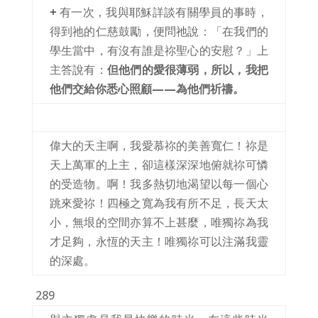
+
有一次，我與耶穌詳談有關學員的事時，
得到祂的仁慈鼓勵，便問祂說：「在我們的
學生當中，有沒有誰是祢聖心的安慰？」上
主答說有：
但他們的愛很薄弱，所以，我把
他們交給你悉心照顧——為他們祈禱。
偉大的天主啊，我愛慕祢的美善寬仁！祢是
天上萬軍的上主，卻這樣深深地俯就祢可憐
的受造物。啊！我多熱切地渴望以每一個心
跳來愛祢！四極之寬為我有所不足，長天太
小，無垠的空間亦算不上甚麼，唯獨祢為我
才足夠，永恆的天主！唯獨祢可以注滿我靈
的深處。
289