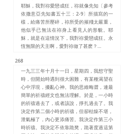
耶穌，我對祢愛戀成狂，祢就像先知〔參考
依撒意亞先知書五十三：2-9〕所描寫的一
樣，給痛苦所壓碎，祢所受的摧殘太嚴重，
他似乎已無法在祢身上看見人的形貌。耶
穌，就是在這情況下，我對祢愛戀成狂。永
恆無限的天主啊，愛對祢做了甚麽？…
268
一九三三年十月十一日，星期四，我想守聖
時，但開始時遇到很大困難，有某種渴望在
心中浮現，擾亂心神。我的思維晦澀，連最
簡單的祈禱經文也無法理解。於是，一小時
的祈禱過去了，或者該說，掙扎過去了。我
決定作第二個小時的祈禱，但卻枯燥不堪，
泄氣極了，內心更添痛苦。我決定作第三小
時祈禱。我決定不依靠跪凳，跪著度過這第