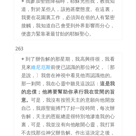
+
我參加聖體降福時，耶穌光照我，教我知
道，對於某些人，該抱甚麼態度。在這裏，
我要在花園裏工作，必須與在俗的人有緊密
接觸，我知道自己會受到外界影響而分心，
便盡力緊靠著最甘飴的耶穌聖心。
263
+
到了辦告解的那星期，我高興得很，我看
見來
維尼厄斯
前便已認識的那位神父，〔那
是說，〕我曾在神視中看見他而認識他的。
那一剎間，我在心靈中聽見這說話：
這是我
的忠僕；他將要幫助你承行我在世間的旨
意。
可是，我沒有按照天主的意願向他開放
自己，我跟聖寵搏鬥了好一段時間，每次辦
告解，天主的恩寵總是很特別地滲進我的心
裏，可是，我並沒有向他敞開心靈，我打算
不去找那位神父辦告解。作出這決定之後，