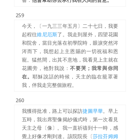
響：
他會幫助你去承行我在人間的旨意。
259
今天，〔一九三三年五月〕二十七日，我要
起程往
維尼厄斯
了。我走到屋外，四望花園
和院舍，當目光落在初學院時，眼淚突然涔
涔而下，我想起上主恩賜的一切祝福和恩
寵。猛然間，出其不意地，我看見上主就在
花圃旁，祂對我說：
不要哭；我常與你同
在。
耶穌說話的時候，天主的臨在籠罩著
我，伴我走完整個旅程。
260
我獲得批准，路上可以探訪
捷圖早華
。早上
五時，我出席聖像揭紗儀式時，第一次看見
天主之母〔像〕。我一直祈禱到十一時，感
覺上好像才剛到達。該院院長〔
莎拉芬姆姆