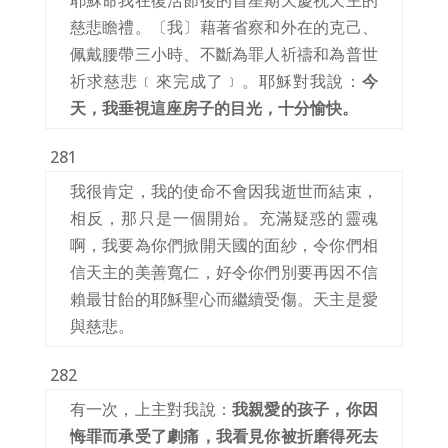
耶穌命我在復活節後的首星期天慶祝天主的
慈悲瞻禮。〔我〕藉著省察和外在的克己、
佩戴腰帶三小時、不斷為罪人祈禱和為普世
祈求慈悲﹝來完成了﹞。耶穌對我說：
今
天，我垂視這座房子的目光，十分愉快。
281
我很肯定，我的使命不會因我逝世而結束，
相反，那只是一個開始。充滿疑惑的靈魂
啊，我要為你們掀開天國的面紗，令你們相
信天主的美善寬仁，好令你們別要再因不信
賴最甘飴的耶穌聖心而繼續受傷。天主是愛
與慈悲。
282
有一次，上主對我說：
我親愛的孩子，你因
悔罪而承受了劇痛，我看見你被折磨得死去