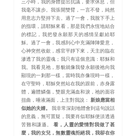
三小時，我的身體提出抗議，要求休息，但
我毫不讓步。我張開雙臂，一言不發，純然
用意志力堅持下去。過了一會，我脫下手上
的指環，請耶穌來看，那是我們永恆地結合
的標記，我把發永願那天的感情呈獻給耶
穌。過了一會，我感到心中充滿陣陣愛意，
心神突然收歛，感官平靜下來，天主的臨在
滲透了我的靈魂；我只有這個意識：耶穌和
我。我看見祂，形貌就像我發永願後祂向我
顯現的一剎那一樣，當時我亦像現時一樣，
在守聖時，耶穌突然站在我的跟前，赤身露
體，遍體鱗傷，雙眼充滿血和淚，祂的面容
扭曲，唾液滿面，上主對我說：
新娘應當相
似她的夫婿。
我非常深刻地體會到這句說話
的意義，無可置疑，我要肖似耶穌便須透過
苦難和謙遜。
看，人靈的愛情對我做了甚
麼，我的女兒，無數靈魂拒絕我，我卻在你