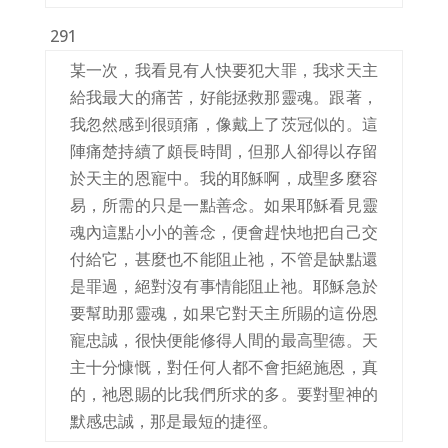
291
某一次，我看見有人快要犯大罪，我求天主
給我最大的痛苦，好能拯救那靈魂。跟著，
我忽然感到很頭痛，像戴上了茨冠似的。這
陣痛楚持續了頗長時間，但那人卻得以存留
於天主的恩寵中。我的耶穌啊，成聖多麼容
易，所需的只是一點善念。如果耶穌看見靈
魂內這點小小的善念，便會趕快地把自己交
付給它，甚麼也不能阻止祂，不管是缺點還
是罪過，絕對沒有事情能阻止祂。耶穌急於
要幫助那靈魂，如果它對天主所賜的這份恩
寵忠誠，很快便能修得人間的最高聖德。天
主十分慷慨，對任何人都不會拒絕施恩，真
的，祂恩賜的比我們所求的多。要對聖神的
默感忠誠，那是最短的捷徑。