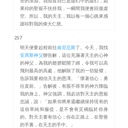
苦的深淵。我知道自己是虛幻中的虛幻，如
果祢的聖寵不扶持我，一瞬間我便會回復虛
空。所以，我的天主，我以每一個心跳來感
謝祢對我的偉大仁慈。
257
明天便要起程前往
維尼厄斯
了。今天，我找
安席斯神父
辦告解，這位充滿著天主的心神
的神父，為我的翅膀鬆開了綁，令我可以高
飛到最高的高處，他解除了我的一切疑懼，
告訴我要相信天主的恩澤。「懷著信心，勇
往直前。」告解後，有股不尋常的神力降臨
我的身上。神父強調，我必須對天主的恩寵
忠誠，說：「如果你將來還繼續保持現有的
這份單純和服從，是不會有災禍臨於你身
的。對天主要有信心；你在正路上，在聖善
的手裏，在天主的手中。」