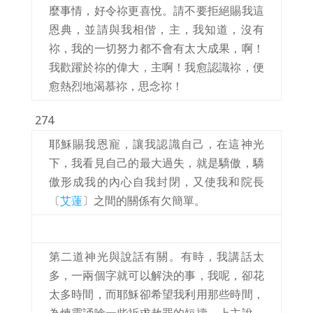
麼事情，好令祢更喜悅。請不要拒絕賜我這
恩典，並請與我相偕，主，我知道，沒有
祢，我的一切努力都不會有太大成果，啊！
我歡躍於祢的偉大，主啊！我愈認識祢，便
愈熱烈地渴慕祢，思念祢！
274
耶穌賜我恩寵，讓我認識自己，在這神光
下，我看見自己的最大過失，就是驕傲，驕
傲形成我的內心自我封閉，又使我和院長
〔
艾蓮
〕之間的關係有欠簡單。
第二道神光與說話有關。有時，我講話太
多，一兩個字就可以解決的事，我呢，卻花
太多時間，而耶穌卻希望我利用那些時間，