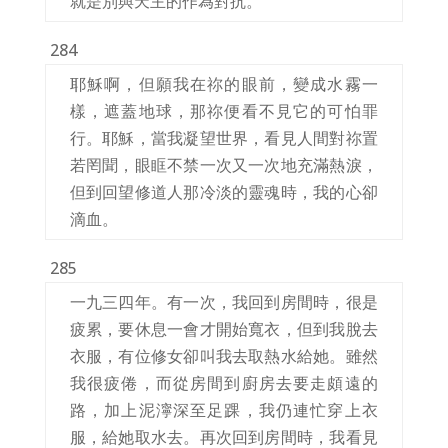
就是別與天主的作為對抗。
284
耶穌啊，但願我在祢的眼前，變成水霧一
樣，遮蓋地球，那祢便看不見它的可怕罪
行。耶穌，當我凝望世界，看見人間對祢置
若罔聞，眼眶不禁一次又一次地充滿熱淚，
但到回望修道人那冷淡的靈魂時，我的心卻
滴血。
285
一九三四年。有一次，我回到房間時，很是
疲累，要休息一會才開始寬衣，但到我脫去
衣服，有位修女卻叫我去取熱水給她。雖然
我很疲倦，而從房間到廚房去要走頗遠的
路，加上泥濘深至足踝，我仍連忙穿上衣
服，給她取水去。再次回到房間時，我看見