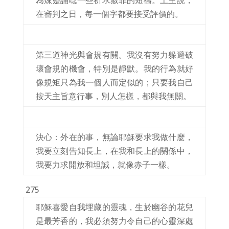
為煉靈誦唸一些祈求赦罪的短禱。上主說，
在審判之日，每一個字都要接受評價的。
第三道神光與會規有關。我沒有努力躲避破
壞會規的機會，特別是靜默。我的行為就好
像規矩只為我一個人而定似的；只要我自己
按天主旨意行事，別人怎樣，都與我無關。
決心：外在的事，無論耶穌要求我做什麼，
我要立刻告知長上，在我和長上的關係中，
我要力求開放和坦誠，就像赤子一樣。
275
耶穌喜愛自我埋藏的靈魂，生於幽谷的花兒
是最芳香的，我必須努力令自己的心靈深處