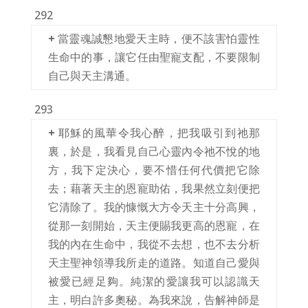
292
+
當靈魂誠懇地愛天主時，便不該害怕靈性
生命中的事，讓它任由聖寵支配，不要限制
自己與天主溝通。
293
+
耶穌的風華令我心醉，把我吸引到祂那
裏，於是，我看見自己心靈內令祂不悅的地
方，我下定決心，要不惜任何代價把它除
去；藉著天主的恩寵助佑，我果然立刻便把
它清除了。我的慷慨大方令天主十分高興，
從那一刻開始，天主便賜我更高的恩寵，在
我的內在生命中，我從不去想，也不去分析
天主聖神領導我所走的道路。知道自己愛與
被愛已經足夠。純潔的愛讓我可以認識天
主，明白許多奧秘。為我來說，告解神師是