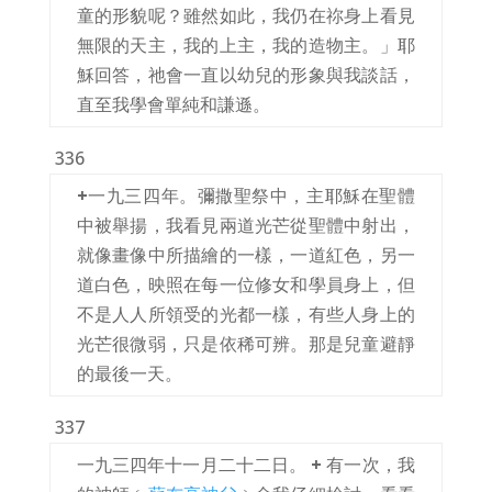
童的形貌呢？雖然如此，我仍在祢身上看見
無限的天主，我的上主，我的造物主。」耶
穌回答，祂會一直以幼兒的形象與我談話，
直至我學會單純和謙遜。
336
+
一九三四年。彌撒聖祭中，主耶穌在聖體
中被舉揚，我看見兩道光芒從聖體中射出，
就像畫像中所描繪的一樣，一道紅色，另一
道白色，映照在每一位修女和學員身上，但
不是人人所領受的光都一樣，有些人身上的
光芒很微弱，只是依稀可辨。那是兒童避靜
的最後一天。
337
一九三四年十一月二十二日。
+
有一次，我