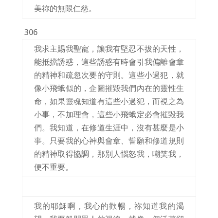
美祢的無限仁慈。
306
我求主賜我聖寵，讓我有堅忍不拔的天性，
能抵擋誘惑，這些誘惑有時會引我偏離會章
的精神和疏忽次要的守則。這些小過犯，就
像小飛蛾似的，企圖摧毀我們內在的靈性生
命，如果靈魂知道有這些小過犯，而視之為
小事，不加理會，這些小飛蛾定必會摧毀我
們。我知道，在修道生涯中，沒有甚麼是小
事。只要我的心神與會章、誓願和修道規則
的精神取得協調，那別人惱怒我，嘲笑我，
便不重要。
我的耶穌啊，我心的歡暢，祢知道我的渴