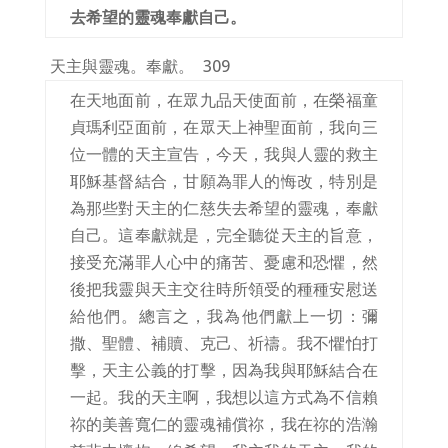
去希望的靈魂奉獻自己。
天主與靈魂。奉獻。
309
在天地面前，在眾九品天使面前，在榮福童
貞瑪利亞面前，在眾天上神聖面前，我向三
位一體的天主宣告，今天，我與人靈的救主
耶穌基督結合，甘願為罪人的悔改，特別是
為那些對天主的仁慈失去希望的靈魂，奉獻
自己。這奉獻就是，完全聽從天主的旨意，
接受充滿罪人心中的痛苦、憂慮和恐懼，然
後把我靈與天主交往時所領受的種種安慰送
給他們。總言之，我為他們獻上一切：彌
撒、聖體、補贖、克己、祈禱。我不懼怕打
擊，天主公義的打擊，因為我與耶穌結合在
一起。我的天主啊，我想以這方式為不信賴
祢的美善寬仁的靈魂補償祢，我在祢的浩瀚