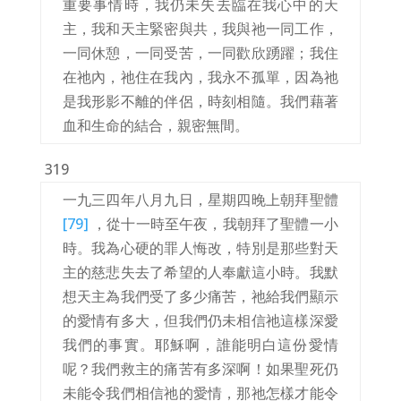
重要事情時，我仍未失去臨在我心中的天
主，我和天主緊密與共，我與祂一同工作，
一同休憩，一同受苦，一同歡欣踴躍；我住
在祂內，祂住在我內，我永不孤單，因為祂
是我形影不離的伴侶，時刻相隨。我們藉著
血和生命的結合，親密無間。
319
一九三四年八月九日，星期四晚上朝拜聖體
[79]
，從十一時至午夜，我朝拜了聖體一小
時。我為心硬的罪人悔改，特別是那些對天
主的慈悲失去了希望的人奉獻這小時。我默
想天主為我們受了多少痛苦，祂給我們顯示
的愛情有多大，但我們仍未相信祂這樣深愛
我們的事實。耶穌啊，誰能明白這份愛情
呢？我們救主的痛苦有多深啊！如果聖死仍
未能令我們相信祂的愛情，那祂怎樣才能令