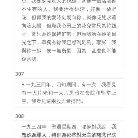
望。我要躲開眾人的視線，就像一個活著卻
不生存的人。我要活得純潔，好像一朵野
花；但願我的愛時刻朝向祢，就像花兒永遠
向著太陽；但願我心田上的花兒常只為祢飄
香，常只為祢保持鮮豔；但願我活在祢的目
光之下，單獨有祢我已感到足夠。耶穌，我
與祢一起，便一無所懼，因為，甚麼也不能
傷害我。
307
+
一九三四年。四旬期間，有一次，我看見
有一大片光和一大片黑暗在會院和聖堂上
空。我看見這兩股力量搏鬥…
308
一九三四年，聖週星期四。耶穌對我說：
我
想你為罪人，特別為那些對天主的慈悲已失