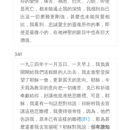
祢的愛情，痛苦、禍患、烈火、刀劍，即使
是死亡，都未能遏止我的深情，我感到自己
比這一切磨難更剛強，甚麼也未能與愛相
比，我看到，忠誠愛主的靈魂所作的事，即
使是最微小的，在祂神聖的眼目中也有巨大
價值。
341
一九三四年十一月五日。一天早上，我負責
開閘給我們送糕餅的人出去，我走進聖堂探
望了耶穌一會，更新當天的意向。耶穌，今
天我為教宗的意向把一切痛苦、克己和祈禱
奉獻給祢，好讓他批准慈悲瞻禮。可是，耶
穌，我還有一句話想對祢說：祢吩咐我去宣
講這慈悲瞻禮，我覺得很奇怪，因為，他們
告訴我，原本已有這樣的瞻禮
[81]
，那為甚
麼還要我去宣揚呢？耶穌對我說：
但有誰知