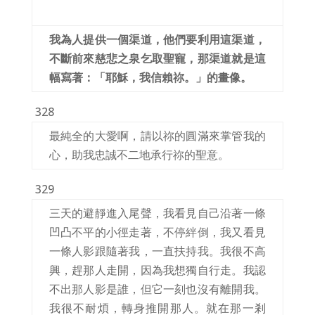
我為人提供一個渠道，他們要利用這渠道，
不斷前來慈悲之泉乞取聖寵，那渠道就是這
幅寫著：「耶穌，我信賴祢。」的畫像。
328
最純全的大愛啊，請以祢的圓滿來掌管我的
心，助我忠誠不二地承行祢的聖意。
329
三天的避靜進入尾聲，我看見自己沿著一條
凹凸不平的小徑走著，不停絆倒，我又看見
一條人影跟隨著我，一直扶持我。我很不高
興，趕那人走開，因為我想獨自行走。我認
不出那人影是誰，但它一刻也沒有離開我。
我很不耐煩，轉身推開那人。就在那一剎