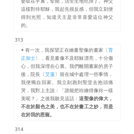
嬰取在手裏，擘開，活生生地吃掉了。神父
這樣對待耶穌，我起先很反感，但我立刻便
得到光照，知道天主是非常喜愛這位神父
的。
313
+
有一次，我探望正在繪畫聖像的畫家〔
育
正加士
〕，看見畫像不及耶穌漂亮，十分傷
心，但我深埋在心裏。我們離開畫家的房子
後，院長〔
艾蓮
〕留在城中處理一些事情，
我便獨自回家。我立刻跑到聖堂去抱頭痛
哭，我對上主說：「誰能把祢繪得像祢一樣
美呢？」之後我聽見這話：
這聖像的偉大，
不在於顏色之美，也不在於畫工之妙，而是
在於我的恩寵。
314