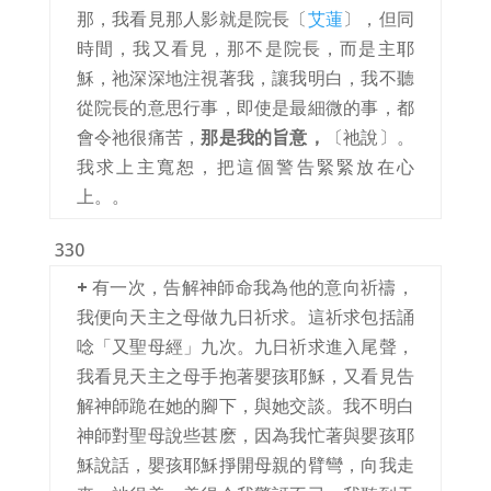
那，我看見那人影就是院長〔
艾蓮
〕，但同
時間，我又看見，那不是院長，而是主耶
穌，祂深深地注視著我，讓我明白，我不聽
從院長的意思行事，即使是最細微的事，都
會令祂很痛苦，
那是我的旨意，
〔祂說〕。
我求上主寬恕，把這個警告緊緊放在心
上。。
330
+
有一次，告解神師命我為他的意向祈禱，
我便向天主之母做九日祈求。這祈求包括誦
唸「又聖母經」九次。九日祈求進入尾聲，
我看見天主之母手抱著嬰孩耶穌，又看見告
解神師跪在她的腳下，與她交談。我不明白
神師對聖母說些甚麽，因為我忙著與嬰孩耶
穌說話，嬰孩耶穌掙開母親的臂彎，向我走