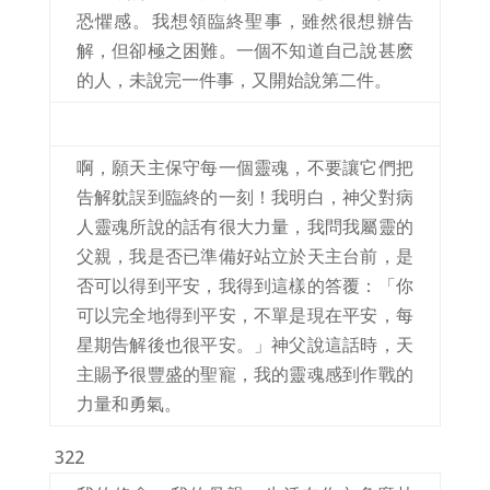
恐懼感。我想領臨終聖事，雖然很想辦告
解，但卻極之困難。一個不知道自己說甚麽
的人，未說完一件事，又開始說第二件。
啊，願天主保守每一個靈魂，不要讓它們把
告解躭誤到臨終的一刻！我明白，神父對病
人靈魂所說的話有很大力量，我問我屬靈的
父親，我是否已準備好站立於天主台前，是
否可以得到平安，我得到這樣的答覆：「你
可以完全地得到平安，不單是現在平安，每
星期告解後也很平安。」神父說這話時，天
主賜予很豐盛的聖寵，我的靈魂感到作戰的
力量和勇氣。
322