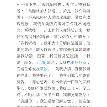
+
一個下午，我到花園去，護守天神對我
說：「為臨終的人祈禱。」於是，我立刻與
園丁一起為臨終的人誦唸玫瑰經。誦唸完玫
瑰經後，我們又為臨終者唸了各種不同經
文。祈禱後，一起工作的人便談笑起來。她
們的聲音雖然嘈雜，但我仍在心中聽見：
「為我祈禱！」我不大十分明白這說話，便
走開幾步，離人群遠些，嘗試去弄清楚是誰
請我祈禱。跟著，我便聽見這說話：「我
是…修女。」
[78]
當時，我身在
維尼厄斯
，
而這位修女在
華沙
。「為我祈禱，直至我叫
你停止，我快要死了。」我立刻誠心地為她
禱告，〔專心想著〕呼出最後一口氣的耶穌
聖心。她絕不讓我鬆懈，我從三〔時〕至五
時，不斷祈禱，到了五時，我聽見這說話：
「謝謝你！」我知道她已經去世了。但在第