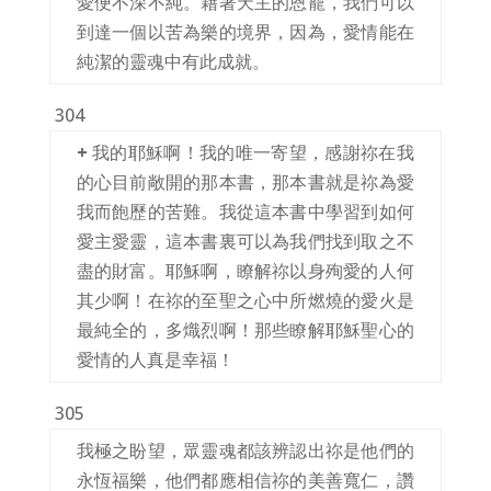
愛便不深不純。藉著天主的恩寵，我們可以
到達一個以苦為樂的境界，因為，愛情能在
純潔的靈魂中有此成就。
304
+
我的耶穌啊！我的唯一寄望，感謝祢在我
的心目前敞開的那本書，那本書就是祢為愛
我而飽歷的苦難。我從這本書中學習到如何
愛主愛靈，這本書裏可以為我們找到取之不
盡的財富。耶穌啊，瞭解祢以身殉愛的人何
其少啊！在祢的至聖之心中所燃燒的愛火是
最純全的，多熾烈啊！那些瞭解耶穌聖心的
愛情的人真是幸福！
305
我極之盼望，眾靈魂都該辨認出祢是他們的
永恆福樂，他們都應相信祢的美善寬仁，讚