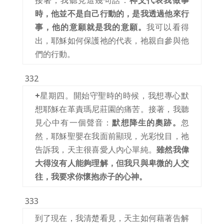
接著，我聽見這幾句話：
神父代表我做事
時，他並不是自己行動的，是我透過他來行
事，他的意願就是我的意願。
我可以看得
出，耶穌如何保護祂的代表，祂親自參與他
們的行動。
332
+
星期四。開始守聖時的時候，我想專心默
想耶穌在革責瑪尼莊園的痛苦。接著，我聽
見心中有一個聲音：
默想降生的奧跡。
忽
然，耶穌聖嬰在我面前顯現，光彩悅目，祂
告訴我，天主很喜愛人內心單純。
雖然我偉
大得沒有人能夠理解，但我只與卑微的人交
往，我要求你懷抱赤子的心神。
333
到了現在，我清楚看見，天主如何藉著告解