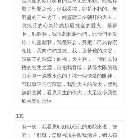
但我靈的眼目所看的並不止於形貌。雖然祢
取了聖嬰之形，但我看祢，卻是不朽的、無
窮盡的王中之王，純靈體日夕朝拜的天主，
息辣芬的心為祢燃起最純全的愛火。基督
啊，耶穌啊，我很想超越他們，比他們更愛
祢！純靈體啊，我很狂妄，竟把自己與你們
相比，我向你們道歉。我，這苦難的深谷，
這痛苦的深淵；而祢，天主啊，一個難以領
悟的慈悲之淵，請把我吞噬，就像太陽的熱
力吞噬一滴露水似的！祢一個憐愛的眼神，
可以填平任何深淵，我對天主的偉大，感到
無窮喜樂，看見天主的偉大，太足以令我歡
欣喜樂到永恆！
335
有一次，我看見耶穌以幼兒的形貌出現，便
問：「耶穌，怎麼祢現在跟我溝通，總以孩