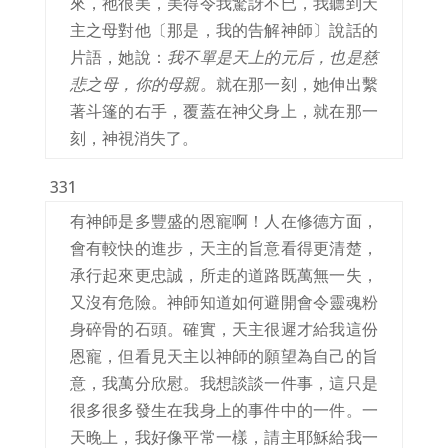
來，祂很美，美得令我驚訝不已，我聽到天
主之母對他〔那是，我的告解神師〕說話的
片語，她說：
我不單是天上的元后，也是慈
悲之母，你的母親。
就在那一刻，她伸出繫
著斗篷的右手，覆蓋在神父身上，就在那一
刻，神視消失了。
331
有神師是多豐盛的恩寵啊！人在修德方面，
會有較快的進步，天主的旨意看得更清楚，
承行起來更忠誠，所走的道路既萬無一失，
又沒有危險。神師知道如何避開會令靈魂粉
身碎骨的石頭。確實，天主很遲才給我這份
恩寵，但看見天主以神師的願望為自己的旨
意，我萬分欣慰。我想談談一件事，這只是
很多很多發生在我身上的事件中的一件。一
天晚上，我好像平常一樣，請主耶穌給我一