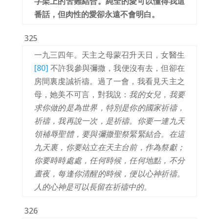
字架上的苦難結合。純全的愛可以懂得我這
番話，但肉性的愛卻永遠不會明白。
325
一九三四年。天主之母蒙召升天日，女醫生
[80]
不許我參與彌撒，我便沒有去，但卻在
房間裏虔誠祈禱。過了一會，我看見天主之
母，她美不可言，對我說：
我的女兒，我要
求你做的是為世界，特別是你的國家祈禱，
祈禱，我再說一次，是祈禱。你要一連九天
領補辱聖體，要與彌撒聖祭緊緊結合。在這
九天裏，你要站立在天主台前，作為祭獻；
你要時時處處，任何時候，任何地點，不分
晝夜，每逢你清醒的時候，便以心神祈禱。
人的心神是可以長留在祈禱中的。
326