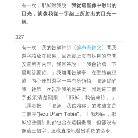
有一次，耶穌對我說：
我從這聖像中射出的
目光，就像我從十字架上所射出的目光一
樣。
327
有一次，我的告解神師〔
蘇布高神父
〕問我
題字該放在那裏，因為畫上沒有足夠的空間
安置所有內容。我回答說：「我會祈禱，下
星期答覆你。」我離開告解亭，在聖體前經
過，內心便對題字一事有所領悟。耶穌提醒
我，祂第一次告訴我的是甚麼；就是這三個
字必須清楚顯眼：「耶穌，我信賴祢。」
〔譯者按：『耶穌，我信賴祢』的波蘭文是
三個字“Jezu,Ufam Tobie”。 〕我明白，耶
穌想整個計劃都包含在這幅畫裏，但卻沒有
像這三個字，這樣直接地發出明確的命令。