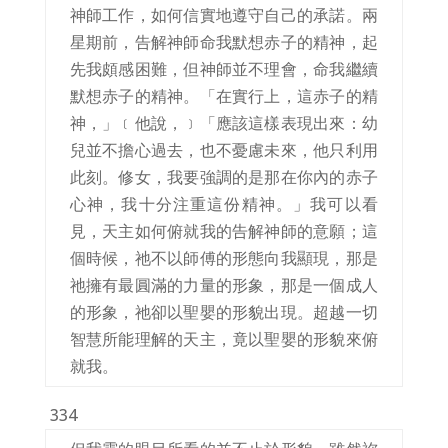
神師工作，如何信實地遵守自己的承諾。兩
星期前，告解神師命我默想赤子的精神，起
先我頗感困難，但神師並不理會，命我繼續
默想赤子的精神。「在實行上，這赤子的精
神，」﹝他說，﹞「應該這樣表現出來：幼
兒並不擔心過去，也不憂慮未來，他只利用
此刻。修女，我要強調的是那在你內的赤子
心神，我十分注重這份精神。」我可以看
見，天主如何俯就我的告解神師的意願；這
個時候，祂不以師傅的形態向我顯現，那是
祂擁有最圓滿的力量的形象，那是一個成人
的形象，祂卻以聖嬰的形貌出現。超越一切
智慧所能理解的天主，竟以聖嬰的形貌來俯
就我。
334