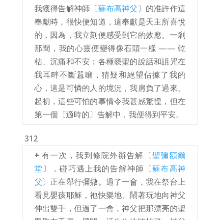
我獲得告解神師〔
蘇布高神父
〕的准許作這
奉獻時，很快便知道，這奉獻是天主所喜悅
的，因為，我立刻便感受到它的效應。一剎
那間，我的心靈便變得像石頭一樣 —— 乾
枯、沉痛和不安；各種褻聖的說話和詛咒在
我耳畔不斷囂嚷，猜疑和絕望佔據了我的
心，這是可憐的人的境況，我肩負了過來。
起初，這些可怕的事情令我甚感驚惶，但在
第一個〔適時的〕告解中，我便得到平安。
312
+
有一次，我到修院外辦告解〔
聖彌額爾
堂
〕，碰巧遇上我的告解神師〔
蘇布高神
父
〕正在舉行彌撒。過了一會，我在祭台上
看見嬰孩耶穌，祂快樂地、鬧著玩地向神父
伸出雙手，但過了一會，神父把那漂亮的聖