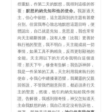
些重點，作第二天的默想，我得到這樣的答
覆：
默想約納先知和他的使命。
我謝過天
主，但心中卻想，這主題與別的主題有甚麼
分別。但當我專心致志地默想這題目時，便
體認出，自己就是先知，意思是，我也常常
向天主砌辭推搪，說有人會〔比我〕更善於
執行祂的聖意，我不明白，天主能成就一切
事情，如果工具不夠精良，反而更彰顯祂的
全能。天主用以下的方式令我明白這個道
理：那天下午，修會有告解；我告訴神師，
我是一件呆笨的工具，天主利用我來執行的
使命，令我心中纏擾著恐懼，我屬靈的父親
回答說，不管我們願意與否，都必須承行天
主的聖意，然後，他引約納先知給我作例
證。告解後，我感到很奇怪，神父怎知道天
主命我默想約納；我自己肯定沒有告訴他，