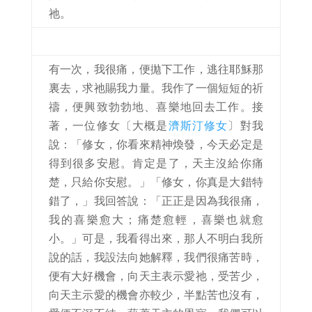
祂。
有一次，我很痛，便拋下工作，逃往耶穌那
裏去，求祂賜我力量。我作了一個短短的祈
禱，便興致勃勃地、喜樂地回去工作。接
著，一位修女〔大概是
濟斯汀修女
〕對我
說：「修女，你看來精神煥發，今天必定是
得到很多安慰。肯定是了，天主沒給你痛
楚，只給你安慰。」「修女，你真是大錯特
錯了，」我回答說：「正正是因為我很痛，
我的喜樂愈大；痛楚愈輕，喜樂也就愈
小。」可是，我看得出來，那人不明白我所
說的話，我設法向她解釋，我們很痛苦時，
便有大好機會，向天主表示愛祂，受苦少，
向天主示愛的機會亦較少，半點苦也沒有，