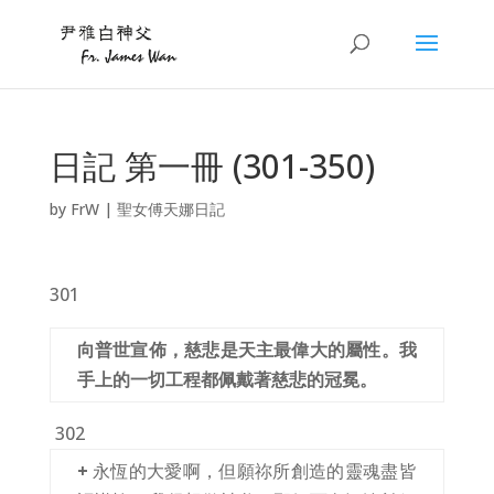
日記 第一冊 (301-350)
by
FrW
|
聖女傅天娜日記
301
向普世宣佈，慈悲是天主最偉大的屬性。我
手上的一切工程都佩戴著慈悲的冠冕。
302
+
永恆的大愛啊，但願祢所創造的靈魂盡皆