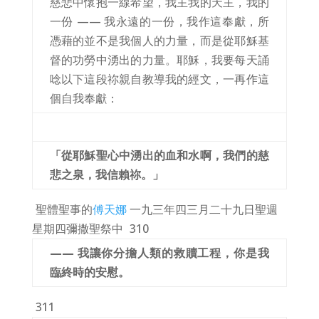
慈悲中懷抱一線希望，我主我的天主，我的
一份 —— 我永遠的一份，我作這奉獻，所
憑藉的並不是我個人的力量，而是從耶穌基
督的功勞中湧出的力量。耶穌，我要每天誦
唸以下這段祢親自教導我的經文，一再作這
個自我奉獻：
「從耶穌聖心中湧出的血和水啊，我們的慈
悲之泉，我信賴祢。」
聖體聖事的
傅天娜
一九三年四三月二十九日聖週
星期四彌撒聖祭中
310
—— 我讓你分擔人類的救贖工程，你是我
臨終時的安慰。
311