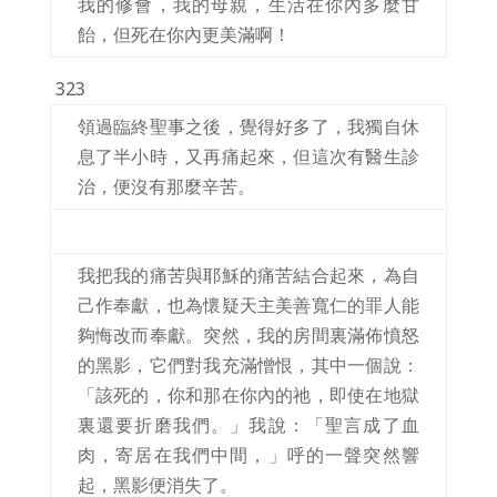
我的修會，我的母親，生活在你內多麼甘
飴，但死在你內更美滿啊！
323
領過臨終聖事之後，覺得好多了，我獨自休
息了半小時，又再痛起來，但這次有醫生診
治，便沒有那麼辛苦。
我把我的痛苦與耶穌的痛苦結合起來，為自
己作奉獻，也為懷疑天主美善寬仁的罪人能
夠悔改而奉獻。突然，我的房間裏滿佈憤怒
的黑影，它們對我充滿憎恨，其中一個說：
「該死的，你和那在你內的祂，即使在地獄
裏還要折磨我們。」我說：「聖言成了血
肉，寄居在我們中間，」呼的一聲突然響
起，黑影便消失了。