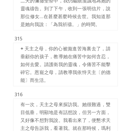
二天的彌撒聖祭中，我仍繼續虔誠地為她的
靈魂禱告。到了下午，收到一張明信片，說
那位修女…在甚麼甚麼時候去世。我知道那
是她向我說：「為我祈禱。」的時間。
315
+
天主之母，你的心被拋進苦海裏去了，請
垂顧你的孩子，教導她在痛苦中如何含忍，
如何去愛。請護衛我的靈魂，令痛苦不能擊
碎它。恩寵之母，請教導我依恃天主〔的德
能〕而生活。
316
有一次，天主之母來探訪我。她很難過，雙
目低垂，明顯地是有話想說，但另一方面，
又好像不想對我說。我看出來了，便懇求天
主之母告訴我，看著我。就在那時候，瑪利