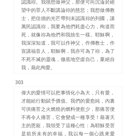
認識祢。我很想做神父，那便可向沉淪於絕
望中的罪人不斷講論祢的慈悲；我想做傳教
士，把信德的光芒帶到未認識祢的列國，讓
萬民認識祢，我要為他們耗盡心力，殉道而
死，就像祢為他們和我捨生一樣。耶穌啊，
我深深知道，我可以作神父，作傳教士，作
宣講福音人，耶穌啊，我亦可為了祢，為了
不死不滅的靈魂，徹底地空虛自己，棄絕自
我，藉此殉愛。
303
偉大的愛情可以把事情化小為大，只有愛，
才能給行動賦予價值。我們的愛愈純，內裏
可供痛苦之火燃燒的燃料便愈少，那痛苦便
不再令人痛苦，它會變成一種享受！藉著天
主的恩寵，我領受了這種心性：為耶穌受苦
是前所未有的幸福，我以每一個心跳來愛