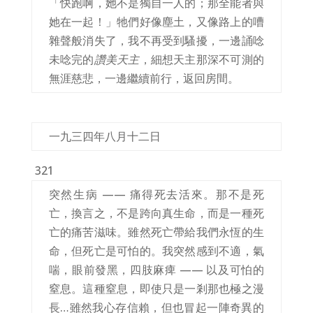
「快跑啊，她不是獨自一人的；那全能者與
她在一起！」牠們好像塵土，又像路上的嘈
雜聲般消失了，我不再受到騷擾，一邊誦唸
未唸完的
讚美天主
，細想天主那深不可測的
無涯慈悲，一邊繼續前行，返回房間。
一九三四年八月十二日
321
突然生病 —— 痛得死去活來。那不是死
亡，換言之，不是跨向真生命，而是一種死
亡的痛苦滋味。雖然死亡帶給我們永恆的生
命，但死亡是可怕的。我突然感到不適，氣
喘，眼前發黑，四肢麻痺 —— 以及可怕的
窒息。這種窒息，即使只是一剎那也極之漫
長…雖然我心存信賴，但也冒起一陣奇異的