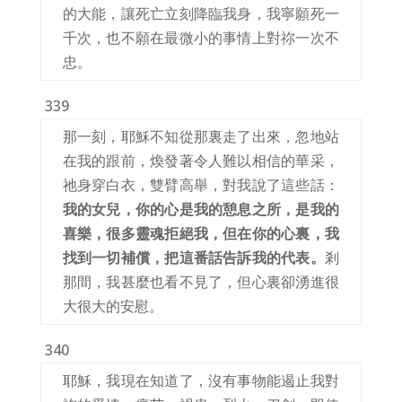
的大能，讓死亡立刻降臨我身，我寧願死一
千次，也不願在最微小的事情上對祢一次不
忠。
339
那一刻，耶穌不知從那裏走了出來，忽地站
在我的跟前，煥發著令人難以相信的華采，
祂身穿白衣，雙臂高舉，對我說了這些話：
我的女兒，你的心是我的憩息之所，是我的
喜樂，很多靈魂拒絕我，但在你的心裏，我
找到一切補償，把這番話告訴我的代表。
剎
那間，我甚麼也看不見了，但心裏卻湧進很
大很大的安慰。
340
耶穌，我現在知道了，沒有事物能遏止我對