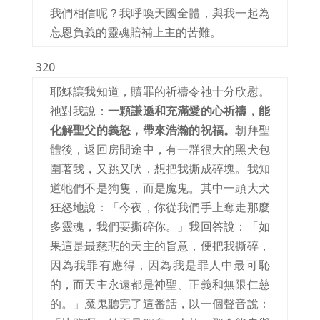
我們相信呢？我呼喚天國全體，與我一起為
忘恩負義的靈魂賠補上主的苦難。
320
耶穌讓我知道，贖罪的祈禱令祂十分欣慰。
祂對我說：
一顆謙遜和充滿愛的心祈禱，能
化解聖父的義怒，帶來浩瀚的祝福。
朝拜聖
體後，返回房間途中，有一群很大的黑犬包
圍著我，又跳又吠，想把我撕成碎塊。我知
道牠們不是狗隻，而是魔鬼。其中一頭大犬
狂怒地說：「今夜，你從我們手上奪走那麼
多靈魂，我們要撕碎你。」我回答說：「如
果這是最慈悲的天主的旨意，便把我撕碎，
因為我罪有應得，因為我是罪人中最可恥
的，而天主永遠都是神聖、正義和無限仁慈
的。」魔鬼聽完了這番話，以一個聲音說：