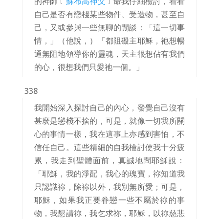
的神師﹝
蘇布高神父
﹞命我仔細檢討，看看
自己是否有戀棧某些物件、受造物，甚至自
己，又或參與一些無聊的閒談：「這一切事
情，」（他說，）「都阻礙主耶穌，祂想暢
通無阻地領導你的靈魂，天主很想佔有我們
的心，很想我們只愛祂一個。」
338
我開始深入探討自己的內心，發覺自己沒有
甚麼是戀棧不捨的，可是，就像一切我所關
心的事情一樣，我在這事上亦感到害怕，不
信任自己。這些精細的自我檢討使我十分疲
累，我走到聖體面前，真誠地問耶穌說：
「耶穌，我的淨配，我心的瑰寶，祢知道我
只認識祢，除祢以外，我別無所愛；可是，
耶穌，如果我正要眷戀一些不屬於祢的事
物，我懇請祢，我乞求祢，耶穌，以祢慈悲