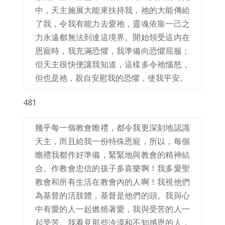
中，天主施展大能來扶持我，祂的大能傳給
了我，令我有能力去愛祂，靈魂依靠一己之
力永遠都無法到達這境界。開始領受這內在
恩寵時，我充滿恐懼，我準備向恐懼屈服；
但天主很快便讓我知道，這樣多令祂惱怒，
但也是祂，親自安慰我的恐懼，使我平安。
481
幾乎每一個教會瞻禮，都令我更深刻地認識
天主，而且給我一份特殊恩寵，所以，每個
瞻禮我都作好準備，緊緊地與教會的精神結
合。作教會忠信的孩子多喜樂啊！我多愛聖
教會和所有生活在教會內的人啊！我視他們
為基督的活肢體，基督是他們的頭。我與心
中有愛的人一起燃燒著愛，我與受苦的人一
起受苦。我看見那些冷漠和不知感恩的人，