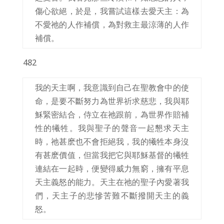
傷心欲絕，於是，我嘗試這樣去愛天主：為
不愛祂的人作補償，為對救主最涼薄的人作
補償。
482
我的天主啊，我意識到自己在聖教會中的使
命，是要不斷努力為世界祈求慈悲，我與耶
穌緊密結合，侍立在祂跟前，為世界作賠補
性的犧牲。我與聖子的聲音一起懇求天主
時，祂甚麽也不會拒絕我，我的犧牲本身沒
有甚麽價值，但當我把它與耶穌基督的犧牲
連結在一起時，便變得威力無窮，擁有平息
天主義怒的能力。天主在祂的聖子內愛著我
們，天主子的悲慘苦難不斷撥開天主的義
怒。