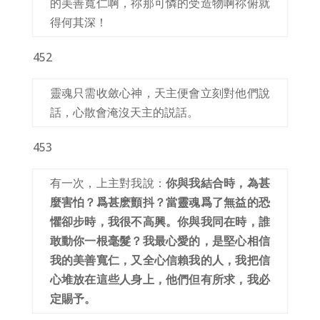
的美善寬仁啊，祢那可憐的受造物啊祢俯就
得何其深！
452
靈魂只需收斂心神，天主便會立刻對他們說
話，心散會淹沒天主的説話。
453
有一次，上主對我說：
你與我結合時，為甚
麼害怕？爲甚麽顫抖？當靈魂爲了無益的恐
懼卻步時，我很不高興。你與我同在時，誰
敢動你一根毫髮？我最心愛的，是堅心相信
我的美善寬仁，又全心信賴我的人，我把信
心堆放在這些人身上，他們但有所求，我必
定賜予。