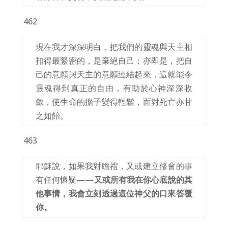
462
現在我才深深明白，把我們的靈魂與天主相
扣得最緊密的，是棄絕自己；亦即是，把自
己的意願與天主的意願連結起來，這就能令
靈魂得到真正的自由，有助於心神深深收
斂，使生命的擔子變得輕鬆，面對死亡亦甘
之如飴。
463
耶穌說，如果我對瞻禮，又或建立修會的事
有任何懷疑——
又或所有我在你心底說的其
他事情，我會立刻透過這位神父的口來答覆
你。