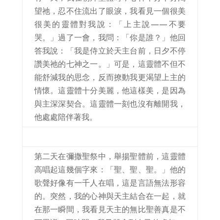
望祂，忍不住流出了眼淚，我看見一個很美
很美的靈體對我說：「上主說——不要
哭。」過了一會，我問：「你是誰？」他回
答我說：「我是侍立於天主台前，日夕不停
讚美祂的七神之一。」可是，這靈體不但不
能舒減我的思念，反而撩動我更渴望上主的
情懷。這靈體十分美麗，他這樣美，是因為
與主深深契合。這靈體一刻也沒有離開我，
他處處陪伴著我。
第二天在彌撒聖祭中，舉揚聖體前，這靈體
高唱起這幾個字來：「聖、聖、聖。」他的
歌聲好像有一千人在唱，這是言語無法形容
的。突然，我的心神與天主結合在一起，就
在那一瞬間，我看見天主的無比聖善真是不