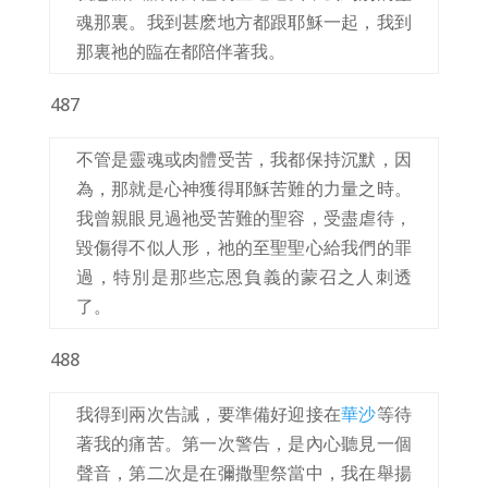
魂那裏。我到甚麽地方都跟耶穌一起，我到
那裏祂的臨在都陪伴著我。
487
不管是靈魂或肉體受苦，我都保持沉默，因
為，那就是心神獲得耶穌苦難的力量之時。
我曾親眼見過祂受苦難的聖容，受盡虐待，
毀傷得不似人形，祂的至聖聖心給我們的罪
過，特別是那些忘恩負義的蒙召之人刺透
了。
488
我得到兩次告誡，要準備好迎接在
華沙
等待
著我的痛苦。第一次警告，是內心聽見一個
聲音，第二次是在彌撒聖祭當中，我在舉揚