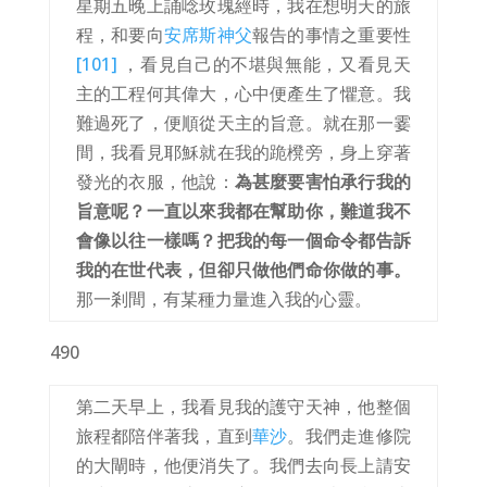
星期五晚上誦唸玫瑰經時，我在想明天的旅
程，和要向
安席斯神父
報告的事情之重要性
[101]
，看見自己的不堪與無能，又看見天
主的工程何其偉大，心中便產生了懼意。我
難過死了，便順從天主的旨意。就在那一霎
間，我看見耶穌就在我的跪櫈旁，身上穿著
發光的衣服，他說：
為甚麼要害怕承行我的
旨意呢？一直以來我都在幫助你，難道我不
會像以往一樣嗎？把我的每一個命令都告訴
我的在世代表，但卻只做他們命你做的事。
那一剎間，有某種力量進入我的心靈。
490
第二天早上，我看見我的護守天神，他整個
旅程都陪伴著我，直到
華沙
。我們走進修院
的大閘時，他便消失了。我們去向長上請安