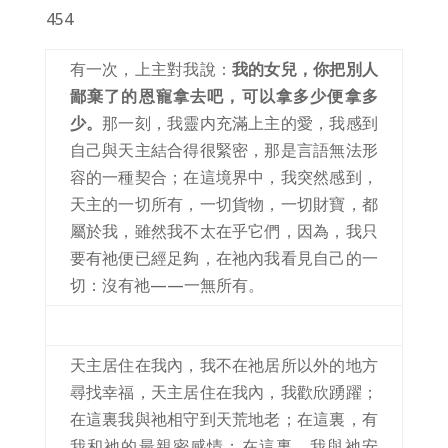
454
有一次，上主對我說：
我的女兒，你把別人
鄙棄了的恩寵拿去吧，可以拿多少便拿多
少。
那一刻，我靈内充滿上主的愛，我感到
自己與天主結合得很緊密，那是言語無法形
容的一種契合；在這境界中，我突然感到，
天主的一切所有，一切貨物，一切財寶，都
屬於我，雖然我不太在乎它們，因為，我只
要有祂便已經足夠，在祂內我看見自己的一
切：沒有祂——一無所有。
天主居住在我內，我不在祂居所以外的地方
尋找幸福，天主居住在我內，我歡欣踴躍；
在這裏我與祂相守到天荒地老；在這裏，有
我和祂的最親密感情；在這裏，我與祂安