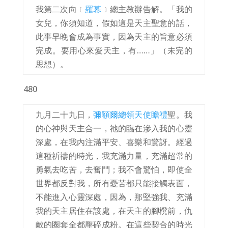
我第二次向﹝
羅幕
﹞總主教辦告解。「我的
女兒，你須知道，假如這是天主聖意的話，
此事早晚會成為事實，因為天主的旨意必須
完成。要用心來愛天主，有……」（未完的
思想）。
480
九月二十九日，
彌額爾總領天使瞻禮
聖。我
的心神與天主合一，祂的臨在滲入我的心靈
深處，在我內注滿平安、喜樂和驚訝。經過
這種祈禱的時光，我充滿力量，充滿超常的
勇氣去吃苦，去奮鬥；我不會驚怕，即使全
世界都反對我，所有憂苦都只能接觸表面，
不能進入心靈深處，因為，那堅強我、充滿
我的天主居住在該處，在天主的腳櫈前，仇
敵的圈套全都壓碎成粉。在這些契合的時光