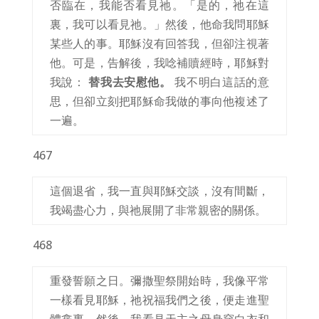
否臨在，我能否看見祂。「是的，祂在這
裏，我可以看見祂。」然後，他命我問耶穌
某些人的事。耶穌沒有回答我，但卻注視著
他。可是，告解後，我唸補贖經時，耶穌對
我說：
替我去安慰他。
我不明白這話的意
思，但卻立刻把耶穌命我做的事向他複述了
一遍。
467
這個退省，我一直與耶穌交談，沒有間斷，
我竭盡心力，與祂展開了非常親密的關係。
468
重發誓願之日。彌撒聖祭開始時，我像平常
一樣看見耶穌，祂祝福我們之後，便走進聖