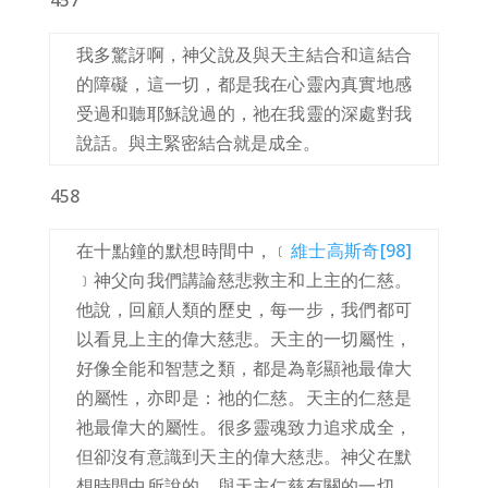
457
我多驚訝啊，神父說及與天主結合和這結合
的障礙，這一切，都是我在心靈內真實地感
受過和聽耶穌說過的，祂在我靈的深處對我
說話。與主緊密結合就是成全。
458
在十點鐘的默想時間中，﹝
維士高斯奇
[98]
﹞神父向我們講論慈悲救主和上主的仁慈。
他說，回顧人類的歷史，每一步，我們都可
以看見上主的偉大慈悲。天主的一切屬性，
好像全能和智慧之類，都是為彰顯祂最偉大
的屬性，亦即是：祂的仁慈。天主的仁慈是
祂最偉大的屬性。很多靈魂致力追求成全，
但卻沒有意識到天主的偉大慈悲。神父在默
想時間中所說的、與天主仁慈有關的一切，