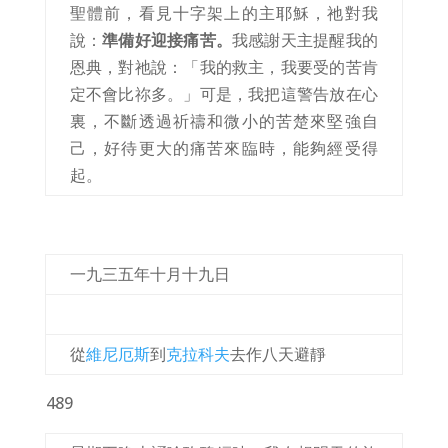
聖體前，看見十字架上的主耶穌，祂對我
說：
準備好迎接痛苦。
我感謝天主提醒我的
恩典，對祂說：「我的救主，我要受的苦肯
定不會比祢多。」可是，我把這警告放在心
裏，不斷透過祈禱和微小的苦楚來堅強自
己，好待更大的痛苦來臨時，能夠經受得
起。
一九三五年十月十九日
從
維尼厄斯
到
克拉科夫
去作八天避靜
489