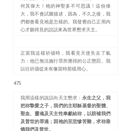
何其偉大！祂的神聖多不可思議！這份偉
大，我不會試圖描述，因為，不久之後，我
們都會看見祂是怎樣的。我發覺自己正用內
心才聽得見的説話來為世界懇求天主。
正當我這樣祈禱時，我看見天使失去了氣
力：他已無法施行罪所應得的公正懲罰。我
以往祈禱從未有像當時那樣用心。
475
我用這樣的說話向天主懇求：
永生之父，我
把祢摯愛之子，我們的主耶穌基督的聖體、
聖血、靈魂及天主性奉獻給祢，以賠補我們
及普世的罪過；因祂的至悲慘苦難，求祢垂
憐我們及普世。