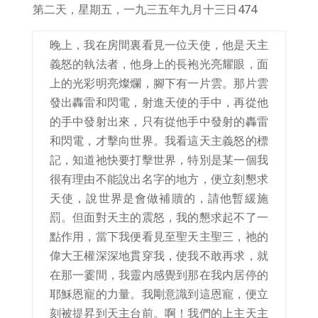
第二天，星期五，一九三五年九月十三日
474
晚上，我在房間裏看見一位天使，他是天主
義怒的執法者，他身上的長袍光亮耀眼，面
上的光彩明亮燦爛，腳下有一片雲。那片雲
發出轟雷和閃電，射進天使的手中，再從他
的手中發射出來，只有從他手中發射的轟雷
和閃電，才擊向世界。我看這天主義怒的標
記，知道祂快要打擊世界，特別是某一個我
很有理由不能說出名字的地方，便立刻懇求
天使，說世界是會做補贖的，請他暫緩施
罰。但面對天主的震怒，我的懇求起不了一
點作用，當下我便看見至聖天主聖三，祂的
偉大王權深深地貫穿我，使我不敢再求，就
在那一霎間，我靈内感覺到那在我内居停的
耶穌恩寵的力量。我剛意識到這恩寵，便立
刻被提昇到天主台前。啊！我們的上主天主