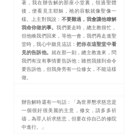
著，我在辦告解的那座小堂裏，領過聖體
後，便看見主耶穌，祂的容貌就像聖像一
樣。上主對我說：
不要難過，我會讓他瞭解
我命你做的事。
我們要走時，總主教很忙，
但他喚我們回來，等他一會，我們再走進聖
堂時，我心中聽見這話：
把你在這聖堂中看
見的告訴他。
就在那一刻，總主教進來，問
我們有沒有事情要告訴他；雖然我接到命令
要告訴他，但我身旁有一位修女，不能這樣
做。
辦告解時還有一句話：「為世界懇求慈悲是
一個很好很美麗的主意，修女，請多多祈
禱，為罪人祈求慈悲，但要在你自己的修院
中進行。」