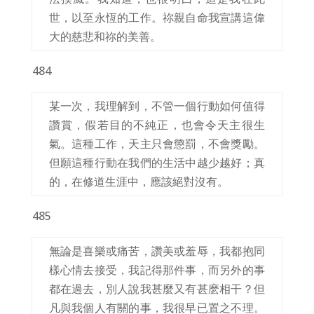
世，以至永恆的工作。祢親自命我宣講這偉
大的慈悲和祢的美善。
484
某一次，我理解到，不管一個行動如何值得
讚賞，假若目的不純正，也會令天主很生
氣。這種工作，天主只會懲罰，不會獎勵。
但願這種行動在我們的生活中越少越好；真
的，在修道生涯中，應該絕對沒有。
485
無論是喜樂或痛苦，讚美或羞辱，我都抱同
樣心情去接受，我記得那件事，而另外的事
都在過去，別人說我甚麼又有甚麽相干？但
凡與我個人有關的事，我很早已置之不理。