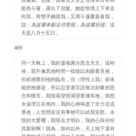
體龕裏。然後，我看見天主之母身穿白衣和
藍色斗篷，露出了頭髮。她從祭壇上下來走
向我，用雙手觸摸我，又用斗篷覆蓋著我，
說：
為波蘭奉獻這些誓願，為波蘭祈禱。
這
天是八月十五日。
469
同一天晚上，我的靈魂萬分思念天主。這時
候，我不像其他時間一樣能以肉眼看見祂，
但卻感覺到祂的臨在，但（理性上我）卻未
能把祂捕捉，所以忍受著言語無法刻畫的思
念和痛苦。我很渴望很渴望要擁有祂，很想
永遠埋沉在祂內，我的心神竭盡了全力去追
逐祂，人世間並沒有事物可以給我安慰。永
恆的大愛哪，我現在才明白，我的心與祢何
其親密啊！因為，除祢以外，天上地下還有