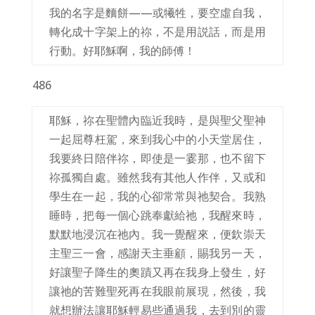
我的名字是麵餅——或犧牲，要空虛自我，
轉化成十字架上的祢，不是用説話，而是用
行動。好耶穌啊，我的師傅！
486
耶穌，祢在聖體內臨近我時，是與聖父聖神
一起屈尊枉駕，來到我心中的小天堂居住，
我要終日陪伴祢，即使是一霎那，也不留下
祢孤獨自處。雖然我有其他人作伴，又或和
學生在一起，我的心卻常常與祂契合。我熟
睡時，把每一個心跳奉獻給祂，我醒來時，
默默地浸沉在祂內。我一覺醒來，便欽崇天
主聖三一會，感謝天主垂顧，賜我另一天，
好讓聖子降生的奧蹟又再在我身上發生，好
讓祂的苦難聖死再在我眼前展現，然後，我
就想辦法讓耶穌輕易些通過我，去到別的靈