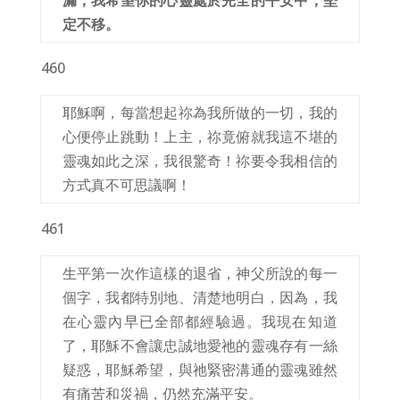
漏，我希望你的心靈處於完全的平安中，堅
定不移。
460
耶穌啊，每當想起祢為我所做的一切，我的
心便停止跳動！上主，祢竟俯就我這不堪的
靈魂如此之深，我很驚奇！祢要令我相信的
方式真不可思議啊！
461
生平第一次作這樣的退省，神父所說的每一
個字，我都特別地、清楚地明白，因為，我
在心靈內早已全部都經驗過。我現在知道
了，耶穌不會讓忠誠地愛祂的靈魂存有一絲
疑惑，耶穌希望，與祂緊密溝通的靈魂雖然
有痛苦和災禍，仍然充滿平安。