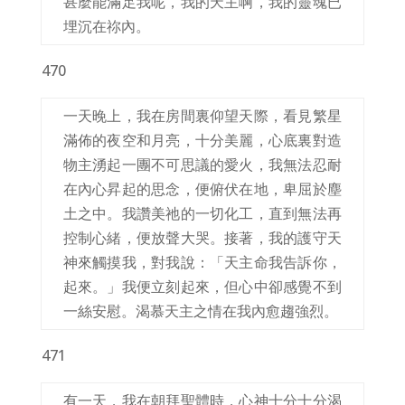
甚麼能滿足我呢，我的天主啊，我的靈魂已
埋沉在祢內。
470
一天晚上，我在房間裏仰望天際，看見繁星
滿佈的夜空和月亮，十分美麗，心底裏對造
物主湧起一團不可思議的愛火，我無法忍耐
在內心昇起的思念，便俯伏在地，卑屈於塵
土之中。我讚美祂的一切化工，直到無法再
控制心緒，便放聲大哭。接著，我的護守天
神來觸摸我，對我說：「天主命我告訴你，
起來。」我便立刻起來，但心中卻感覺不到
一絲安慰。渴慕天主之情在我內愈趨強烈。
471
有一天，我在朝拜聖體時，心神十分十分渴