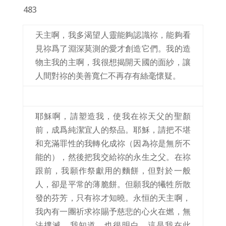
483
天主啊，我多渴望人靈能夠認識祢，能夠看
見祢爲了淵深莫測的愛才創造它們。我的造
物主我的主啊，我很想揭開天國的面紗，讓
人間對祢的美善寬仁不再存有絲毫懷疑。
耶穌啊，請塑造我，使我在祢天父的聖顏
前，成爲純潔宜人的祭品。耶穌，請把不堪
和充滿罪性的我轉化成祢（因為祢是無所不
能的），然後把我交給祢的永生之父。在祢
跟前，我願作祭獻用的麵餅，但對於一般
人，卻是平常的薄脆餅。但願我的犧牲所散
發的芬芳，只有祢才知曉。永恒的天主啊，
我內有一團祈求祢賜予慈悲的心火在燃，無
法撲滅。我知道，也很明白，這是我在此