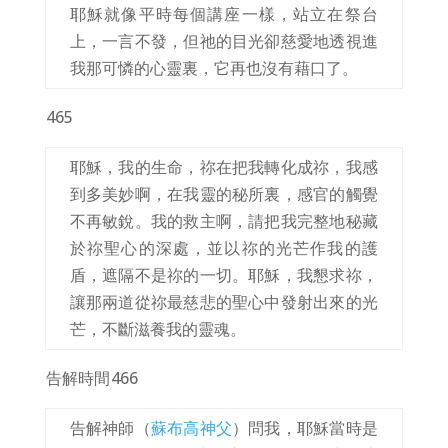
耶穌就像平時每個講座一樣，站立在祭台
上，一言不發，但祂的目光卻慈愛地透視進
我那可憐的心靈裏，它再也沒有藉口了。
465
耶穌，我的生命，祢在把我轉化成祢，我感
到多美妙啊，在我靈的秘所裏，感官的觸覺
不再敏銳。我的救主啊，請把我完整地秘藏
於祢聖心的深處，並以祢的光芒作我的護
盾，遮隔不是祢的一切。耶穌，我懇求祢，
讓那兩道從祢最慈悲的聖心中發射出來的光
芒，不斷滋養我的靈魂。
告解時間
466
告解神師（
蘇布高神父
）問我，耶穌當時是