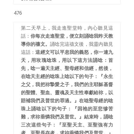
476
第二天早上，我走進聖堂時，內心聽見這
話：
你每次走進聖堂，便立刻誦唸我昨天教
導你的禱文。
誦唸完這禱文後，我靈内聽見
這話：
這經文可以平息我的義怒，你一連九
天，用玫瑰唸珠，用以下這方法誦唸：首
先，唸一遍天主經、聖母經和信經，然後，
在唸天主經的唸珠上唸以下的句子：『永生
之父，我把祢摯愛之子，我們的主耶穌基督
的聖體、聖血、靈魂及天主性奉獻給祢，以
賠補我們及普世的罪過。』在唸聖母經的唸
珠上誦唸以下的句子：『因祂的至悲慘苦
難，求祢垂憐我們及普世。』結束時，誦唸
三次這些句子：『至聖天主、至聖強有力
者、至聖長存者，求祢垂憐我們及普世。』