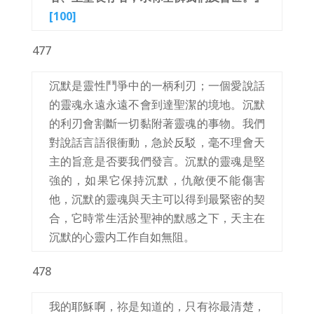
[100]
477
沉默是靈性鬥爭中的一柄利刃；一個愛說話
的靈魂永遠永遠不會到達聖潔的境地。沉默
的利刃會割斷一切黏附著靈魂的事物。我們
對說話言語很衝動，急於反駁，毫不理會天
主的旨意是否要我們發言。沉默的靈魂是堅
強的，如果它保持沉默，仇敵便不能傷害
他，沉默的靈魂與天主可以得到最緊密的契
合，它時常生活於聖神的默感之下，天主在
沉默的心靈内工作自如無阻。
478
我的耶穌啊，祢是知道的，只有祢最清楚，