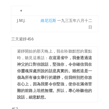
+
J.M.J.
維尼厄斯
一九三五年八月十二
日
三天避靜
456
避靜開始的那天晚上，我在聆聽默想的重點
時，聽見這番話：
在這退省中，我會透過這
神父的口對你說話，堅強你，令你確信我在
你靈魂深處所說的話是真實的。雖然這是一
個為所有修女舉行的避靜，但我特別把你放
在心上，因為我要令你堅強，使你在滿佈苦
難的前路上坦然無懼。所以，專心聆聽他的
說話，細意默想。