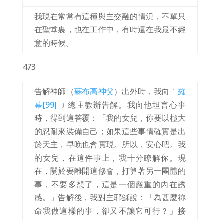
我現在常常有這種與主交融的情況，不單只
在聖堂裏，也在工作中，有時還在我最不經
意的時候。
473
告解神師（
蘇布高神父
）出外時，我向﹝
羅
幕
[99]
﹞總主教辦告解。我向他坦言心事
時，得到這答覆：「我的女兒，你要以極大
的忍耐來裝備自己；如果這些事情確實是出
於天主，早晚也會實現。所以，安心吧。我
的女兒，在這件事上，我十分瞭解你。現
在，關於要離開這修會，打算著另一團體的
事，不要多想了，這是一個嚴重的內在誘
感。」告解後，我對主耶穌說：「為甚麼祢
命我做這樣的事，卻又不讓它可行？」接