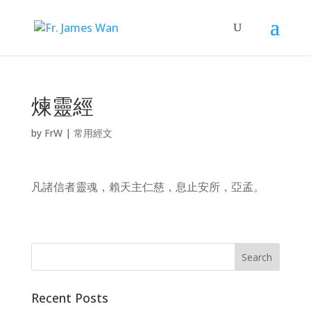
煉靈經
by
FrW
|
常用經文
凡諸信者靈魂，賴天主仁慈，息止安所，亞孟。
Recent Posts