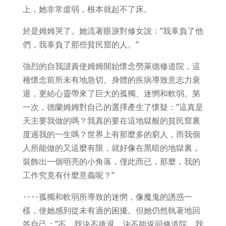
上，她非常虛弱，根本就起不了床。
於是姆姆哭了。她流著眼淚對修女說：”我辜負了他
們，我辜負了那些貧民窟的人。”
強烈的自我譴責使姆姆開始懷念勞萊德修道院，這
種懷念前所未有地急切。身體的疾病導致意志力衰
退，更給心靈帶來了巨大的孤獨、迷惘和軟弱。第
一次，德蘭姆姆對自己的選擇產生了懷疑：”這真是
天主要我做的嗎？我真的要在這地獄般的貧民窟裏
度過我的一生嗎？世界上有那麼多的窮人，而我個
人所能做的又這麼有限，就好像在黑暗的地獄裏，
裝飾出一個明亮的小角落，僅此而已，那麼，我的
工作究竟有什麼意義呢？”
‥‥孤獨和軟弱所導致的迷惘，像魔鬼的誘惑一
樣，使她感到從未有過的困擾。但她仍然執著地回
答自己：”不，我決不後退，決不能返回修道院。我