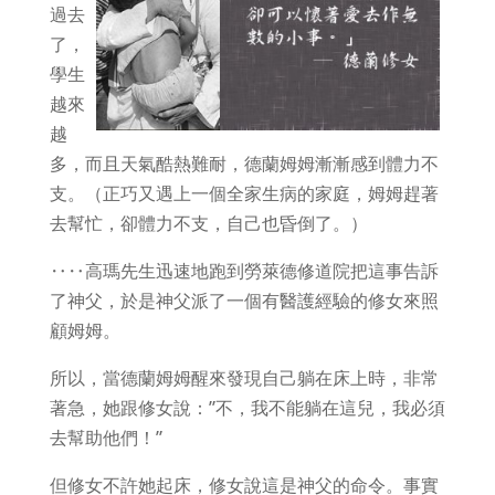
過去
了，
學生
越來
越
多，而且天氣酷熱難耐，德蘭姆姆漸漸感到體力不
支。（正巧又遇上一個全家生病的家庭，姆姆趕著
去幫忙，卻體力不支，自己也昏倒了。）
‥‥高瑪先生迅速地跑到勞萊德修道院把這事告訴
了神父，於是神父派了一個有醫護經驗的修女來照
顧姆姆。
所以，當德蘭姆姆醒來發現自己躺在床上時，非常
著急，她跟修女說：”不，我不能躺在這兒，我必須
去幫助他們！”
但修女不許她起床，修女說這是神父的命令。事實