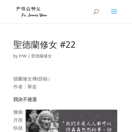
聖德蘭修女 #22
by
FrW
|
聖德蘭修女
德蘭修女傳(節錄）
作者：華姿
我決不後退
幾個
月很
快就