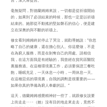
吉，深入摩提吉。
毫無疑問，對德蘭姆姆來說，一切都是從祈禱開始
的，如果到了必須結束的時候，那也一定是以祈禱
結束的。她那從不動搖的堅如磐石的信心，便是建
立在深奧的與不斷的祈禱上。
修女看到姆姆終於停止了哭泣，就勸導她說：”你忽
略了自己的健康，還在擔心別人。你這麼做，不是
在為窮人服務，而是在剝奪自己的用處。請相信
我，在這方面我是有經驗的，我曾經在貧民區醫院
裏服務過。在這種環境裏工作，必須要保證三餐吃
飽，睡眠充足，一天休息一小時，一周休息一天。
在這種惡劣的環境裏，自我的調劑是很重要的——
如果你真的準備為窮人奉獻的話。”
這天，德蘭姆姆感覺精神好一些了，就跟修女說要
上街走走‥‥（她）沒有目的地走來走去，竟然不