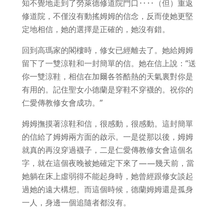
知不覺地走到了勞萊德修道院門口‥‥（但）重返
修道院，不僅沒有動搖姆姆的信念，反而使她更堅
定地相信，她的選擇是正確的，她沒有錯。
回到高瑪家的閣樓時，修女已經離去了。她給姆姆
留下了一雙涼鞋和一封簡單的信。她在信上說：”送
你一雙涼鞋，相信在加爾各答酷熱的天氣裏對你是
有用的。記住聖女小德蘭是穿鞋不穿襪的。祝你的
仁愛傳教修女會成功。”
姆姆撫摸著涼鞋和信，很感動，很感動。這封簡單
的信給了姆姆兩方面的啟示。一是從那以後，姆姆
就真的再沒穿過襪子，二是仁愛傳教修女會這個名
字，就在這個夜晚被她確定下來了——幾天前，當
她躺在床上虛弱得不能起身時，她曾經跟修女談起
過她的遠大構想。而這個時候，德蘭姆姆還是孤身
一人，身邊一個追隨者都沒有。