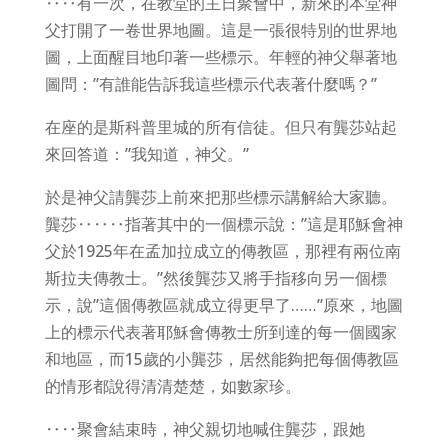
‥‥有一次，在教堂的主日聚會中，新來的本堂神
父打開了一卷世界地圖。這是一張很特別的世界地
圖，上面醒目地印著一些標示。年輕的神父舉著地
圖問：”有誰能告訴我這些標示代表著什麼嗎？”
在座的是斯科普里城的所有信徒。但只有龔莎站起
來回答道：”我知道，神父。”
於是神父請龔莎上前來把那些標示講解給大家聽。
龔莎‥‥‥指著其中的一個標示說：”這是耶穌會神
父於1925年在孟加拉成立的傳教區，那裡有兩位南
斯拉夫傳教士。”然後龔莎又將手指移向另一個標
示，說”這個傳教區就成立得更早了……”原來，地圖
上的標示代表著耶穌會傳教士所到達的每一個國家
和地區，而15歲的小龔莎，居然能夠把每個傳教區
的情形都說得清清楚楚，如數家珍。
‥‥聚會結束時，神父親切地喊住龔莎，跟她