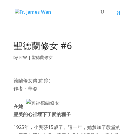
聖德蘭修女 #6
by
FrW
|
聖德蘭修女
德蘭修女傳(節錄）
作者：華姿
在她
豐美的心裡埋下了愛的種子
1925年，小龔莎15歲了。這一年，她參加了教堂的