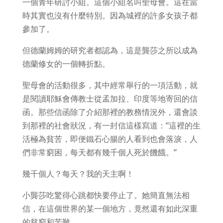
一個青年研討小組。這個小組名叫聖母會。這在當
時其實也沒有什麼特別。因為城裡的許多女孩子都
參加了。
但德蘭姆姆的研究者都認為，這是龔莎之所以成為
德蘭修女的一個轉折點。
聖母會的活動很多，其中經常舉行的一項活動，就
是閱讀耶穌會傳教士從孟加拉、印度等地寄回的信
函。那些信函除了介紹那裡的教務情況外，還會談
到那裡的社會狀況，有一封信這樣寫道：”這裡的生
活極為貧苦，即便鐵石心腸的人看到也會落淚，人
們非常窮困，每天都有幾千個人死於饑餓。”
幾千個人？每天？我的天主啊！
小龔莎吃驚得心跳都快要停止了。她簡直無法相
信，在這個世界的某一個地方，竟然還有如此深重
的貧窮和苦難。