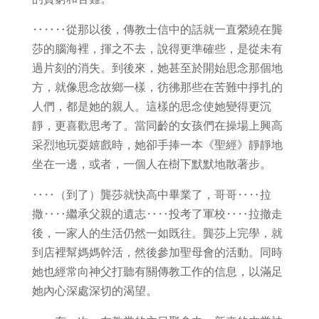
‥‥‥從那以後，傳教士信中的話就一直縈繞在龔
莎的腦海裡，揮之不去，說得更準確些，是從未有
過片刻的消失。到後來，她甚至於開始思念那個地
方，就像思念故鄉一樣，彷彿那些在苦難中掙扎的
人們，都是她的親人。這樣的思念使她變得更沉
靜，更喜歡思考了。當同齡的女孩們在操場上興高
采烈地玩耍嬉戲時，她卻手捧一本《聖經》靜靜地
坐在一邊，或者，一個人在樹下默默地散著步。
‥‥（到了）龔莎就快高中畢業了，哥哥‥‥拉
撒‥‥繼承父親的遺志‥‥投考了軍校‥‥拉撤走
後，一家人的生活仍然一如既往。龔莎上完學，就
到店裡幫媽媽幹活，然後參加聖母會的活動。同時
她也經常向神父打聽有關傳教工作的信息，以滿足
她內心深處深切的渴望。