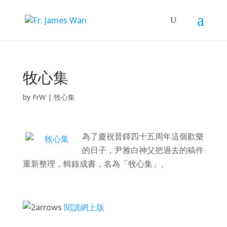
牧心集
by
FrW
|
牧心集
為了慶祝晉鐸四十五周年這個歡樂
的日子，尹雅白神父把過去的稿件
重新整理，輯錄成書，名為「牧心集」。
閱讀網上版