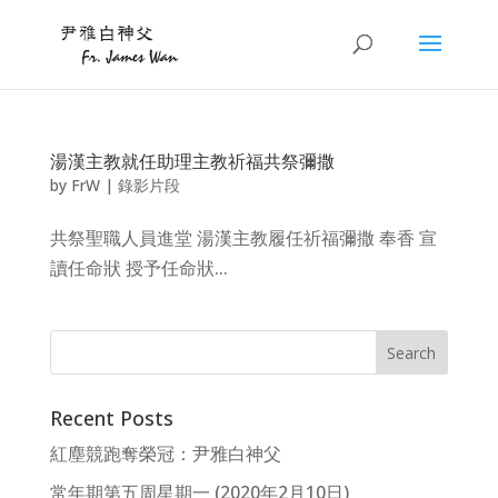
湯漢主教就任助理主教祈福共祭彌撒
by
FrW
|
錄影片段
共祭聖職人員進堂 湯漢主教履任祈福彌撒 奉香 宣
讀任命狀 授予任命狀...
Recent Posts
紅塵競跑奪榮冠：尹雅白神父
常年期第五周星期一 (2020年2月10日)