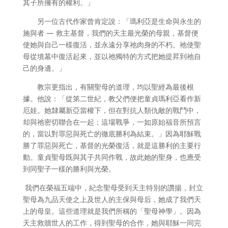
其子所擁有的權利。」
另一位古代作家曾肯定說：「瑪利亞是生命與永生的
施與者 — 救主基督，我們的天主最光榮的母親，基督便
使她與自己一樣復活，並永遠分享祂肉身的不朽。祂使聖
母從墳墓中復活起來，並以祂獨特的方式把她提昇到祂自
己的身邊。」
教宗更指出，有關聖母的道理，均以聖經為最後根
據。他說：「從第二世紀，教父們便把童貞瑪利亞看作新
厄娃。她隸屬新亞當權下，但在對抗人類仇敵的戰鬥中，
却與祂密切聯合在一起；這場戰爭，一如原始福音所預言
的，當以對罪惡與死亡的徹底勝利為結束。」因為耶穌戰
勝了罪惡與死亡，基督的光榮復活，就是這勝利的主要行
動。童貞聖母既與其子共同作戰，故此她的聖身，也應受
到同聖子一樣的勝利與光榮。
我們在榮福五端中，紀念聖母受到天主特別的讚揚，封立
聖母為九品天使之上及世人的主保與母后，她成了我們天
上的母皇。這些道理就是我們所稱的「聖母神學」。因為
天主救贖世人的工作，得到聖母的合作，她與耶穌一同完