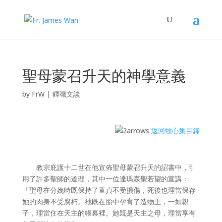
聖母蒙召升天的神學意義
by
FrW
|
鐸職文談
返回牧心集目錄
教宗庇護十二世在他宣佈聖母蒙召升天的詔書中，引
用了許多聖師的道理，其中一位達瑪森聖若望的宣講：
「聖母在分娩時既保持了童貞不受損傷，死後也理當保存
她的肉身不受腐朽。祂既在胎中孕育了造物主，一如親
子，理當住在天主的帳幕裡。她既是天主之母，理當享有