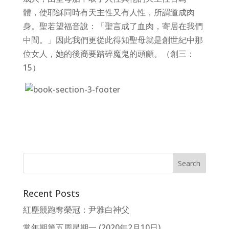
體，使耶穌同時有天主性又有人性，所謂道成肉
身。聖若望福音說：「聖言成了血肉，寄居在我們
中間。」因此我們更從此得知聖母就是創世紀中那
位女人，她的後裔要踏碎魔鬼的頭顱。（創三：
15）
Recent Posts
紅塵競跑奪榮冠：尹雅白神父
常年期第五周星期一 (2020年2月10日)