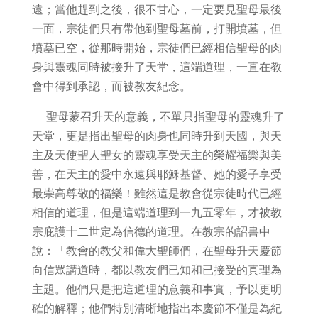
遠；當他趕到之後，很不甘心，一定要見聖母最後
一面，宗徒們只有帶他到聖母墓前，打開墳墓，但
墳墓已空，從那時開始，宗徒們已經相信聖母的肉
身與靈魂同時被接升了天堂，這端道理，一直在教
會中得到承認，而被教友紀念。
聖母蒙召升天的意義，不單只指聖母的靈魂升了
天堂，更是指出聖母的肉身也同時升到天國，與天
主及天使聖人聖女的靈魂享受天主的榮耀福樂與美
善，在天主的愛中永遠與耶穌基督、她的愛子享受
最崇高尊敬的福樂！雖然這是教會從宗徒時代已經
相信的道理，但是這端道理到一九五零年，才被教
宗庇護十二世定為信德的道理。在教宗的詔書中
說：「教會的教父和偉大聖師們，在聖母升天慶節
向信眾講道時，都以教友們已知和已接受的真理為
主題。他們只是把這道理的意義和事實，予以更明
確的解釋；他們特別清晰地指出本慶節不僅是為紀