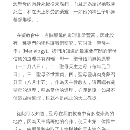
念聖母的肉身死後從未腐朽，而且是為慶祝她戰勝
死亡，和在天上所受的榮耀，一如她的獨生子耶穌
基督那樣。」
在聖教會中，有關聖母的道理非常豐富，因此設
有一種專門的學科讓我們研究，它叫做「聖母神
學」(Marialogy)。我們所知道的最重要有關的聖母
信德的道理共有四端：即一，聖母始胎無染原罪
（十二月八日）。二，聖母天主之母（每年元旦
日）。三，聖母卒世童貞。四，聖母靈魂肉身蒙召
升天（八月十五）。作為天主教教友，這四端有關
聖母的道理，稱為當信的道理，亦即是說，如果不
信這四端道理，也就不是純正的天主教徒。
從此可以知道，聖母在我們教會中有多麼崇高的
地位，因為天主藉著她的合作，使天主第二位降生
成人，由聖母胎中取了人性與祂的天主性合為一