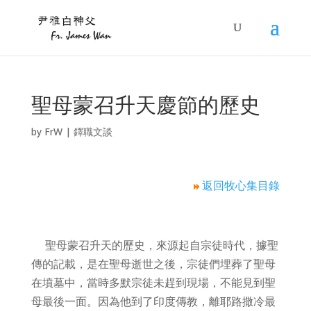
聖母蒙召升天慶節的歷史
by
FrW
|
鐸職文談
返回牧心集目錄
聖母蒙召升天的歷史，來源起自宗徒時代，據聖
傳的記載，是在聖母逝世之後，宗徒們埋葬了聖母
在墳墓中，當時多默宗徒未趕到現場，不能見到聖
母最後一面。因為他到了印度傳教，離耶路撒冷最