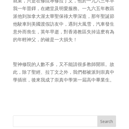
就業，只是在修院專修拉丁文，他於一九六三年早
我一年晉鐸，在總堂及明愛服務。一九六五年教區
派他到加拿大渥太華聖保祿大學深造，那年聖誕節
他駛車到美國渡假訪友中，遇到大風雪，汽車發生
意外而喪生，英年早逝，對香港教區失掉這麽有為
的年輕神父，的確是一大損失！
聖神修院的人數不多，又不能請很多教師開班。故
此，除了聖經、拉丁文之外，我們都被派到崇真中
學插班，後來我成了崇真中學第一屆高中畢業生。