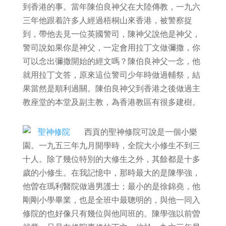
到香港的事。當年陳伯良神父在大陸傳教，一九六
三年他跟着許多人經過梧桐山來香港，被警察捉
到，帶他去見一位英國警司，陳神父說他是神父，
警司說如果你是神父，一定會用拉丁文做彌撒，你
可以念出彌撒開始的經文嗎？陳伯良神父一念，他
就用拉丁文答，原來這位警司少年時做過輔祭，結
果當然是順利過關。陳伯良神父到香港之後做過主
教座堂的本堂及副主教，為香港教區有很多建樹。
西貢的聖神修院可說是一個小樂
園。一九五三年九月開學時，全院大小修生不到三
十人。除了幾位特別的大修生之外，其餘都是十多
歲的小修生。在我記憶中，那時最大的是陳學強，
他曽在瑪利醫院做過男護士；最小的是徐錦堯，他
剛剛小學畢業，也是全班中最聰明的，與他一同入
修院的也好像只有幾位與他同班的。陳學強以前曽