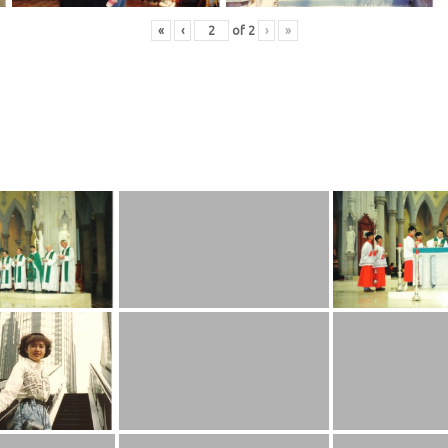
«
‹
of
2
›
»