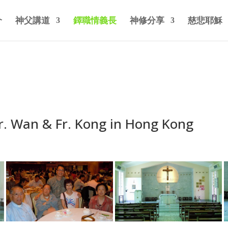
介
神父講道
鐸職情義長
神修分享
慈悲耶穌
 Wan & Fr. Kong in Hong Kong