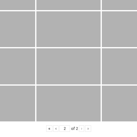
«
‹
of
2
›
»