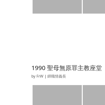
1990 聖母無原罪主教座堂
by
FrW
|
鐸職情義長