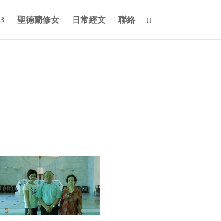
聖德蘭修女
日常經文
聯絡