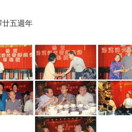
父晉鐸廿五週年