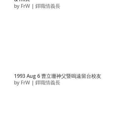
by
FrW
|
鐸職情義長
1993 Aug 6 曹立珊神父暨嗚遠留台校友
by
FrW
|
鐸職情義長