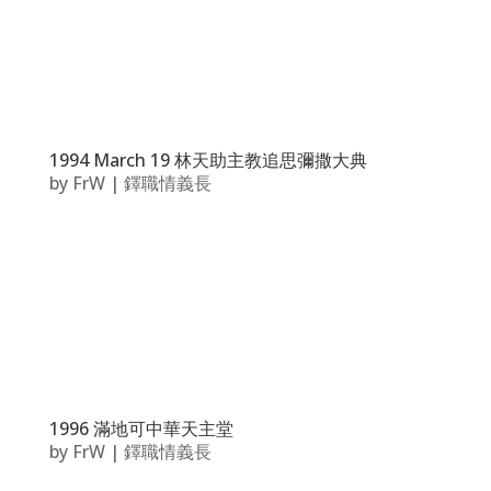
1994 March 19 林天助主教追思彌撒大典
by
FrW
|
鐸職情義長
1996 滿地可中華天主堂
by
FrW
|
鐸職情義長