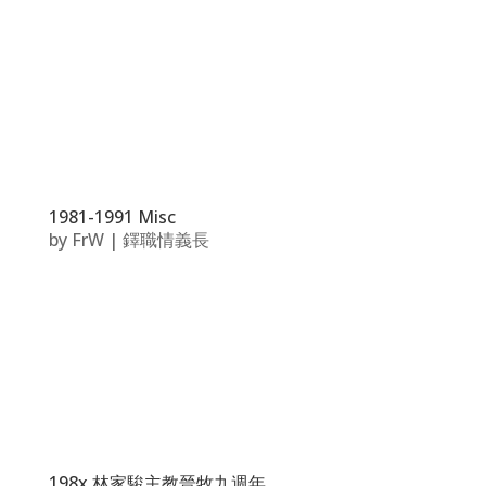
1981-1991 Misc
by
FrW
|
鐸職情義長
198x 林家駿主教晉牧九週年