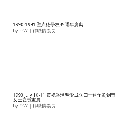
1990-1991 聖貞德學校35週年慶典
by
FrW
|
鐸職情義長
1993 July 10-11 慶祝香港明愛成立四十週年劉劍青
女士義賣畫展
by
FrW
|
鐸職情義長