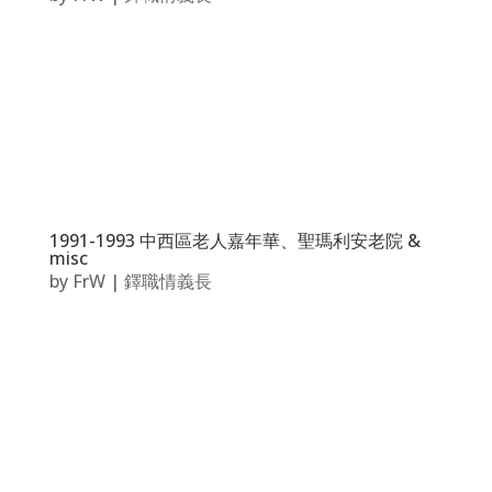
1991-1993 中西區老人嘉年華、聖瑪利安老院 &
misc
by
FrW
|
鐸職情義長