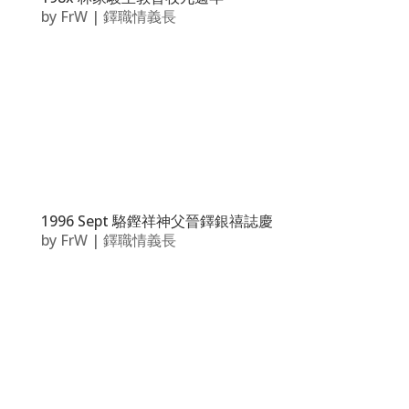
by
FrW
|
鐸職情義長
1996 Sept 駱鏗祥神父晉鐸銀禧誌慶
by
FrW
|
鐸職情義長