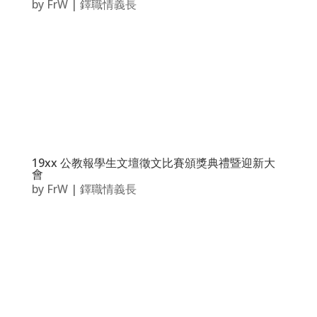
by
FrW
|
鐸職情義長
19xx 公教報學生文壇徵文比賽頒獎典禮暨迎新大
會
by
FrW
|
鐸職情義長