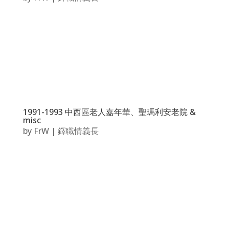
1991-1993 中西區老人嘉年華、聖瑪利安老院 &
misc
by
FrW
|
鐸職情義長