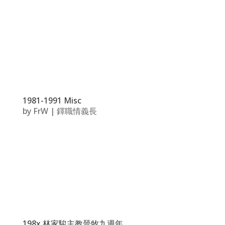
1981-1991 Misc
by
FrW
|
鐸職情義長
198x 林家駿主教晉牧九週年