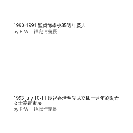
1990-1991 聖貞德學校35週年慶典
by
FrW
|
鐸職情義長
1993 July 10-11 慶祝香港明愛成立四十週年劉劍青
女士義賣畫展
by
FrW
|
鐸職情義長