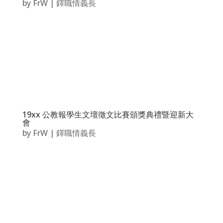
by
FrW
|
鐸職情義長
19xx 公教報學生文壇徵文比賽頒獎典禮暨迎新大
會
by
FrW
|
鐸職情義長