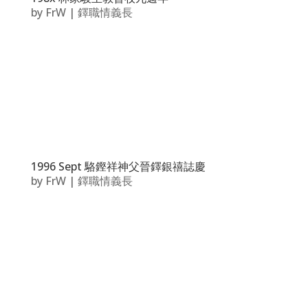
by
FrW
|
鐸職情義長
1996 Sept 駱鏗祥神父晉鐸銀禧誌慶
by
FrW
|
鐸職情義長