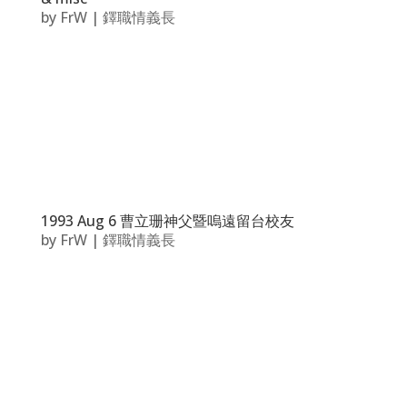
by
FrW
|
鐸職情義長
1993 Aug 6 曹立珊神父暨嗚遠留台校友
by
FrW
|
鐸職情義長