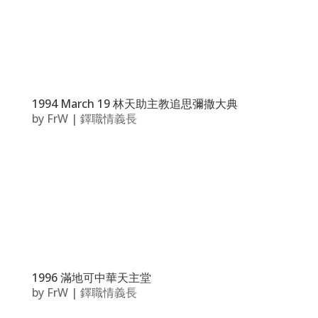
1994 March 19 林天助主教追思彌撒大典
by
FrW
|
鐸職情義長
1996 滿地可中華天主堂
by
FrW
|
鐸職情義長