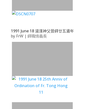
1991 June 18 湯漢神父晉鐸廿五週年
by
FrW
|
鐸職情義長